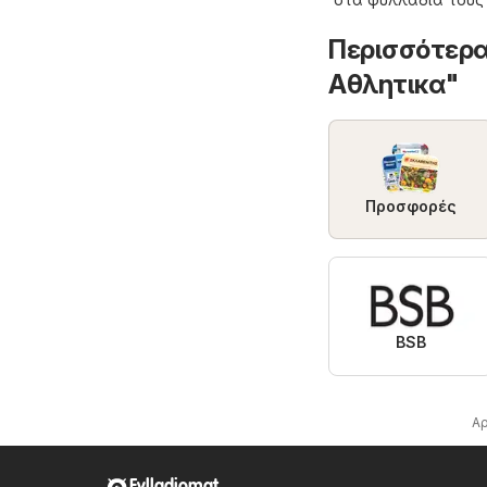
Περισσότερα
Aθλητικα"
Προσφορές
BSB
Α
Fylladiomat