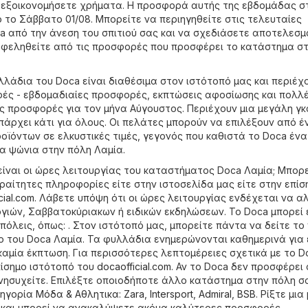
 εξοικονομήσετε χρήματα. Η προσφορά αυτής της εβδομάδας σ
ό το Σάββατο 01/08. Μπορείτε να περιηγηθείτε στις τελευταίες
 από την άνεση του σπιτιού σας και να σχεδιάσετε αποτελεσμ
ωφεληθείτε από τις προσφορές που προσφέρει το κατάστημα στ
λλάδια του Doca είναι διαθέσιμα στον ιστότοπό μας και περιέχ
ές - εβδομαδιαίες προσφορές, εκπτώσεις αφοσίωσης και πολλ
ς προσφορές για τον μήνα Αύγουστος. Περιέχουν μια μεγάλη γ
πάρχει κάτι για όλους. Οι πελάτες μπορούν να επιλέξουν από έ
οϊόντων σε ελκυστικές τιμές, γεγονός που καθιστά το Doca ένα
ια ψώνια στην πόλη Λαμία.
είναι οι ώρες λειτουργίας του καταστήματος Doca Λαμία; Μπορε
αραίτητες πληροφορίες είτε στην ιστοσελίδα μας είτε στην επίσ
cial.com
. Λάβετε υπόψη ότι οι ώρες λειτουργίας ενδέχεται να 
ργιών, Σαββατοκύριακων ή ειδικών εκδηλώσεων. Το Doca μπορεί 
πόλεις, όπως: . Στον ιστότοπό μας, μπορείτε πάντα να δείτε το 
του Doca Λαμία. Τα φυλλάδια ενημερώνονται καθημερινά για 
καμία έκπτωση. Για περισσότερες λεπτομέρειες σχετικά με το D
πίσημο ιστότοπό του
docaofficial.com
. Αν το Doca δεν προσφέρει
νησυχείτε. Επιλέξτε οποιοδήποτε άλλο κατάστημα στην πόλη σ
τηγορία
Μόδα & Aθλητικα
:
Zara
,
Intersport
,
Admiral
,
BSB
. Ρίξτε μια
 και μπορεί να ανακαλύψετε ακόμα καλύτερες προσφορές.