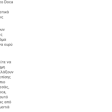
το Doca
ατικά
ις
ουν
ές
κάμα
να ευρύ
ίτε να
ημη
αλλάξουν
επίσης
πιο
εσάς,
oca,
 αυτό
ας από
 ματιά