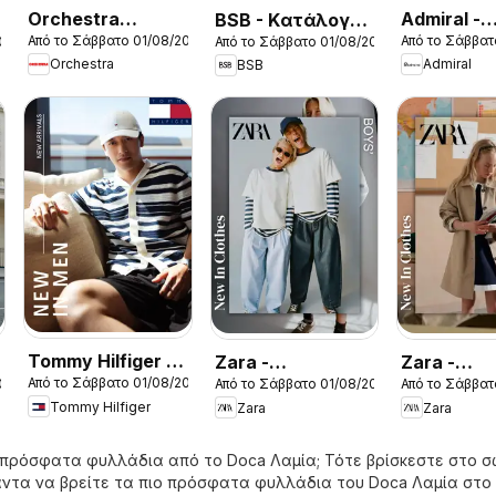
Orchestra
Admiral -
BSB - Kατάλογος
Από το Σάββατο 01/08/2026
Από το Σάββατ
026
Από το Σάββατο 01/08/2026
Kατάλογος
Kατάλογο
8/2026
Orchestra
Admiral
BSB
8/2026
8/2026
Tommy Hilfiger -
Zara -
Zara -
Από το Σάββατο 01/08/2026
026
Από το Σάββατο 01/08/2026
Από το Σάββατ
Kατάλογος
Kατάλογος
Kατάλογο
Tommy Hilfiger
Zara
Zara
8/2026 New in
8/2026 boys
8/2026 gir
Men
 πρόσφατα φυλλάδια από το Doca Λαμία; Τότε βρίσκεστε στο 
άντα να βρείτε τα πιο πρόσφατα φυλλάδια του Doca Λαμία στο