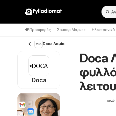
Fylladiomat
Προσφορές
Σούπερ Μάρκετ
Hλεκτρονικά
Doca Λαμία
Doca 
φυλλά
Doca
λειτο
ΔΙΑΦ