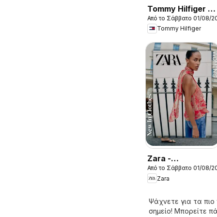
Tommy Hilfiger -
Από το Σάββατο 01/08/2
Kατάλογος
Tommy Hilfiger
8/2026 New in
Women
Zara -
Από το Σάββατο 01/08/2
Kατάλογος
Zara
8/2026 women
Ψάχνετε για τα πιο
σημείο! Μπορείτε π