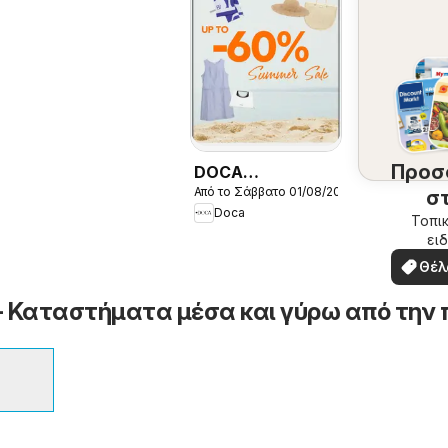
Προσ
DOCA
Από το Σάββατο 01/08/2026
Kατάλογος
σ
Doca
8/2026
περ
Τοπικ
ειδ
σ
προσ
Θέλ
δω
- Καταστήματα μέσα και γύρω από την 