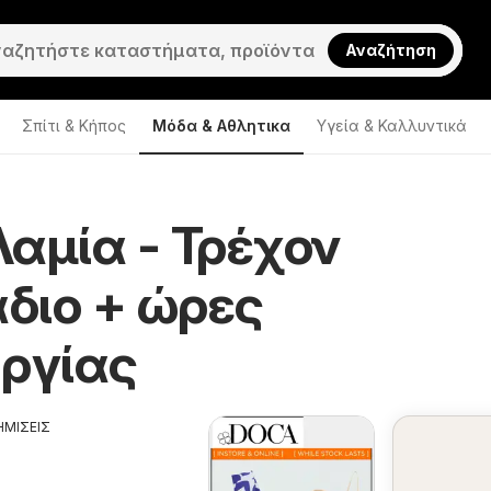
Αναζήτηση
Σπίτι & Κήπος
Μόδα & Aθλητικα
Υγεία & Καλλυντικά
Λαμία - Τρέχον
διο + ώρες
υργίας
ΗΜΙΣΕΙΣ