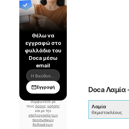
Θέλω να
εγγραφώ στο
φυλλάδιο του
Doca μέσω
email
Εγγραφή
Doca Λαμία 
Με τη σύνδεση
συμφωνείτε με
Λαμία
τους
όρους χρήσης
και με την
Θεμιστοκλέους
επεξεργασία των
προσωπικών
δεδομένων
.