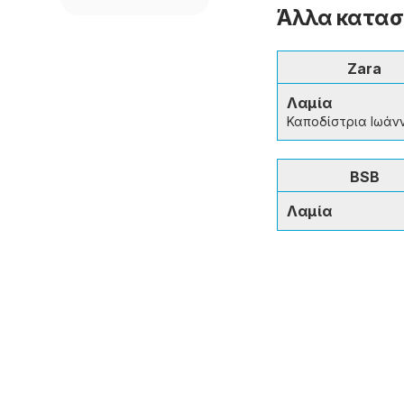
Άλλα κατασ
Zara
Λαμία
Καποδίστρια Ιωάνν
BSB
Λαμία