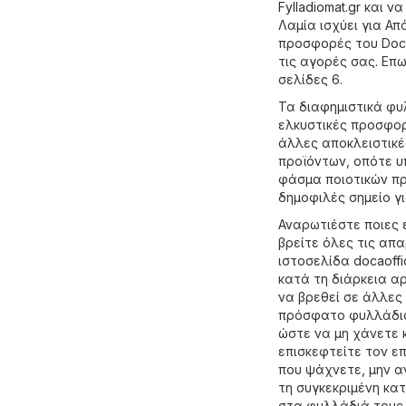
Fylladiomat.gr
και να
Λαμία ισχύει για Απ
προσφορές του Doca
τις αγορές σας. Επ
σελίδες 6.
Τα διαφημιστικά φυ
ελκυστικές προσφορ
άλλες αποκλειστικέ
προϊόντων, οπότε υ
φάσμα ποιοτικών πρ
δημοφιλές σημείο γ
Αναρωτιέστε ποιες 
βρείτε όλες τις απ
ιστοσελίδα
docaoffi
κατά τη διάρκεια α
να βρεθεί σε άλλες 
πρόσφατο φυλλάδιο 
ώστε να μη χάνετε 
επισκεφτείτε τον ε
που ψάχνετε, μην α
τη συγκεκριμένη κα
στα φυλλάδιά τους