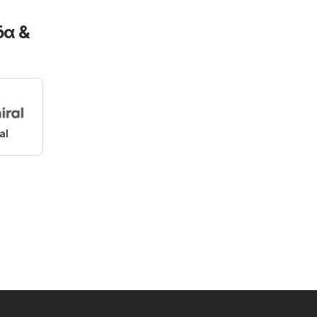
δα &
al