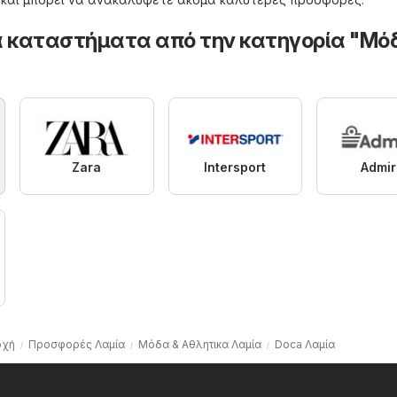
 καταστήματα από την κατηγορία "Μό
Zara
Intersport
Admir
ρχή
Προσφορές Λαμία
Μόδα & Aθλητικα Λαμία
Doca Λαμία