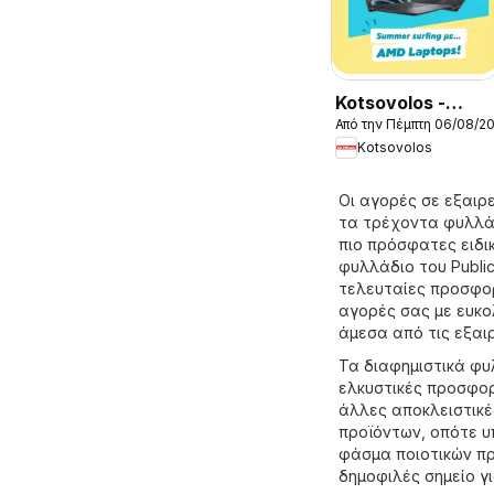
Kotsovolos -
Από την Πέμπτη 06/08/2
Προσφορές
Kotsovolos
Οι αγορές σε εξαιρε
τα τρέχοντα φυλλάδ
πιο πρόσφατες ειδι
φυλλάδιο του Public
τελευταίες προσφορ
αγορές σας με ευκο
άμεσα από τις εξαι
Τα διαφημιστικά φυλ
ελκυστικές προσφορ
άλλες αποκλειστικέ
προϊόντων, οπότε υ
φάσμα ποιοτικών προ
δημοφιλές σημείο γ