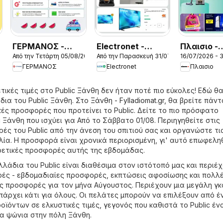
ΓΕΡΜΑΝΟΣ -
Electronet -
Πλαισιο -
026
Από την Τετάρτη 05/08/2026
Από την Παρασκευή 31/07/2026
16/07/2026 - 
Προσφορές
Προσφορές
Προσφορέ
ΓΕΡΜΑΝΟΣ
Electronet
Πλαισιο
τικές τιμές στο Public Ξάνθη δεν ήταν ποτέ πιο εύκολες! Εδώ θα
ια του Public Ξάνθη. Στο
Ξάνθη - Fylladiomat.gr
, θα βρείτε πάντ
κές προσφορές που προτείνει το Public. Δείτε το πιο πρόσφατο
 Ξάνθη που ισχύει για Από το Σάββατο 01/08. Περιηγηθείτε στις
ές του Public από την άνεση του σπιτιού σας και οργανώστε τι
λία. Η προσφορά είναι χρονικά περιορισμένη, γι' αυτό επωφελη
ρετικές προσφορές αυτής της εβδομάδας.
λάδια του Public είναι διαθέσιμα στον ιστότοπό μας και περιέ
ές - εβδομαδιαίες προσφορές, εκπτώσεις αφοσίωσης και πολλ
ς προσφορές για τον μήνα Αύγουστος. Περιέχουν μια μεγάλη γ
πάρχει κάτι για όλους. Οι πελάτες μπορούν να επιλέξουν από έ
ϊόντων σε ελκυστικές τιμές, γεγονός που καθιστά το Public έν
ια ψώνια στην πόλη Ξάνθη.