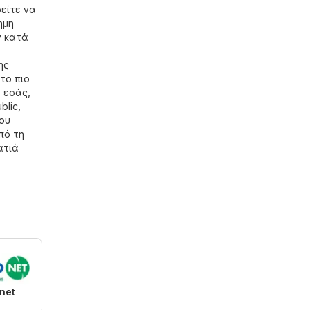
είτε να
ημη
ν κατά
ης
το πιο
 εσάς,
blic,
που
πό τη
ματιά
net