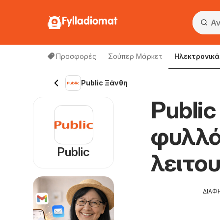
Fylladiomat
Προσφορές
Σούπερ Μάρκετ
Hλεκτρονικά
Public Ξάνθη
Public
φυλλά
Public
λειτο
ΔΙΑΦ