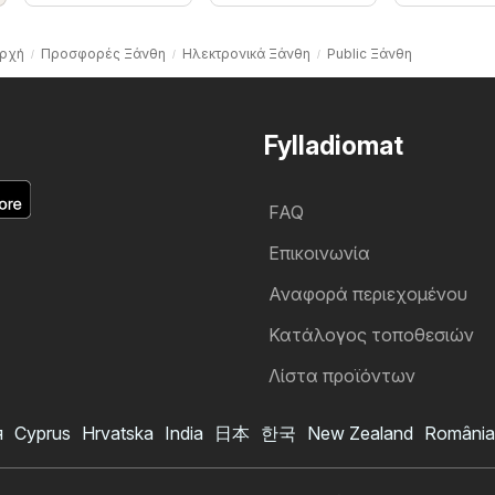
ρχή
Προσφορές Ξάνθη
Hλεκτρονικά Ξάνθη
Public Ξάνθη
Fylladiomat
FAQ
Επικοινωνία
Αναφορά περιεχομένου
Κατάλογος τοποθεσιών
Λίστα προϊόντων
я
Cyprus
Hrvatska
India
日本
한국
New Zealand
România