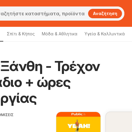
Αναζήτηση
Σπίτι & Κήπος
Μόδα & Aθλητικα
Υγεία & Καλλυντικά
 Ξάνθη - Τρέχον
διο + ώρες
υργίας
ΗΜΙΣΕΙΣ