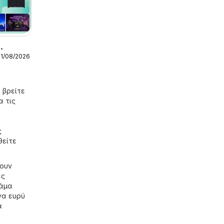
31/08/2026
ς
 βρείτε
α τις
ς
θείτε
χουν
ές
κάμα
να ευρύ
α