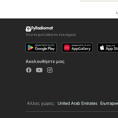
Α
Fylladiomat
Όλα τα φυλλάδια σε ένα σημείο
Ακολουθήστε μας
Αλλες χώρες:
United Arab Emirates
Българи