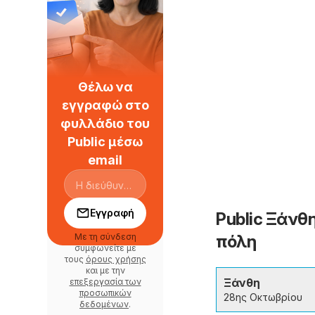
Θέλω να
εγγραφώ στο
φυλλάδιο του
Public μέσω
email
Εγγραφή
Public Ξάνθ
Με τη σύνδεση
πόλη
συμφωνείτε με
τους
όρους χρήσης
και με την
Ξάνθη
επεξεργασία των
προσωπικών
28ης Οκτωβρίου
δεδομένων
.