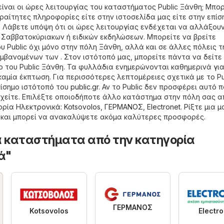
είναι οι ώρες λειτουργίας του καταστήματος Public Ξάνθη; Μπορ
αραίτητες πληροφορίες είτε στην ιστοσελίδα μας είτε στην επίσ
. Λάβετε υπόψη ότι οι ώρες λειτουργίας ενδέχεται να αλλάξου
, Σαββατοκύριακων ή ειδικών εκδηλώσεων. Μπορείτε να βρείτε
 Public όχι μόνο στην πόλη Ξάνθη, αλλά και σε άλλες πόλεις τ
βανομένων των . Στον ιστότοπό μας, μπορείτε πάντα να δείτε 
του Public Ξάνθη. Τα φυλλάδια ενημερώνονται καθημερινά για
αμία έκπτωση. Για περισσότερες λεπτομέρειες σχετικά με το Pu
πίσημο ιστότοπό του
public.gr
. Αν το Public δεν προσφέρει αυτό 
χείτε. Επιλέξτε οποιοδήποτε άλλο κατάστημα στην πόλη σας α
γορία
Hλεκτρονικά
:
Kotsovolos
,
ΓΕΡΜΑΝΟΣ
,
Electronet
. Ρίξτε μια 
 και μπορεί να ανακαλύψετε ακόμα καλύτερες προσφορές.
 καταστήματα από την κατηγορία
ά"
ΓΕΡΜΑΝΟΣ
Kotsovolos
Electro