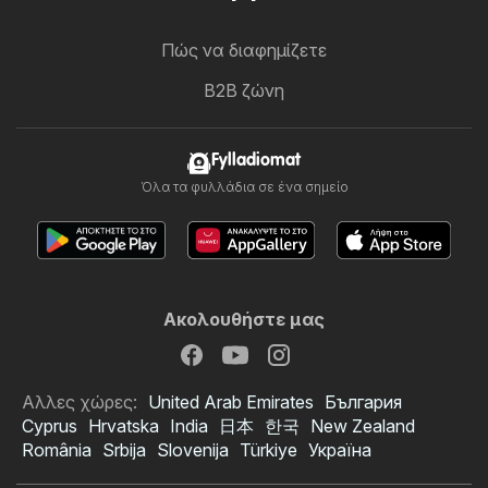
Πώς να διαφημίζετε
B2B ζώνη
Fylladiomat
Όλα τα φυλλάδια σε ένα σημείο
Ακολουθήστε μας
Αλλες χώρες:
United Arab Emirates
България
Cyprus
Hrvatska
India
日本
한국
New Zealand
România
Srbija
Slovenija
Türkiye
Україна