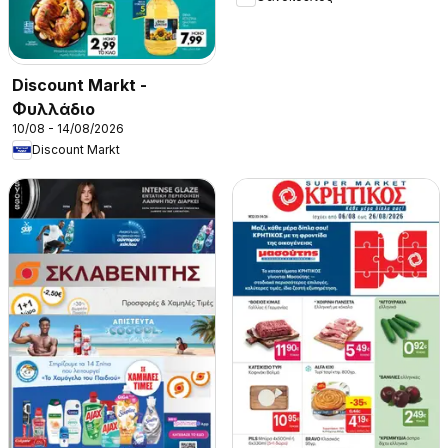
Discount Markt -
Φυλλάδιο
10/08 - 14/08/2026
Discount Markt