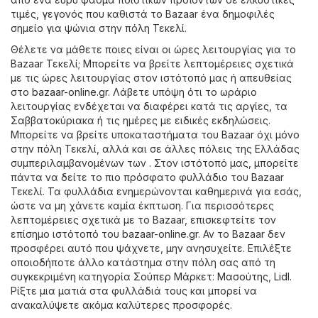
τιμές, γεγονός που καθιστά το Bazaar ένα δημοφιλές
σημείο για ψώνια στην πόλη Τεκελί.
Θέλετε να μάθετε ποιες είναι οι ώρες λειτουργίας για το
Bazaar Τεκελί; Μπορείτε να βρείτε λεπτομέρειες σχετικά
με τις ώρες λειτουργίας στον ιστότοπό μας ή απευθείας
στο
bazaar-online.gr
. Λάβετε υπόψη ότι το ωράριο
λειτουργίας ενδέχεται να διαφέρει κατά τις αργίες, τα
Σαββατοκύριακα ή τις ημέρες με ειδικές εκδηλώσεις.
Μπορείτε να βρείτε υποκαταστήματα του Bazaar όχι μόνο
στην πόλη Τεκελί, αλλά και σε άλλες πόλεις της Ελλάδας
συμπεριλαμβανομένων των . Στον ιστότοπό μας, μπορείτε
πάντα να δείτε το πιο πρόσφατο φυλλάδιο του Bazaar
Τεκελί. Τα φυλλάδια ενημερώνονται καθημερινά για εσάς,
ώστε να μη χάνετε καμία έκπτωση. Για περισσότερες
λεπτομέρειες σχετικά με το Bazaar, επισκεφτείτε τον
επίσημο ιστότοπό του
bazaar-online.gr
. Αν το Bazaar δεν
προσφέρει αυτό που ψάχνετε, μην ανησυχείτε. Επιλέξτε
οποιοδήποτε άλλο κατάστημα στην πόλη σας από τη
συγκεκριμένη κατηγορία
Σούπερ Μάρκετ
:
Μασούτης
,
Lidl
.
Ρίξτε μια ματιά στα φυλλάδιά τους και μπορεί να
ανακαλύψετε ακόμα καλύτερες προσφορές.