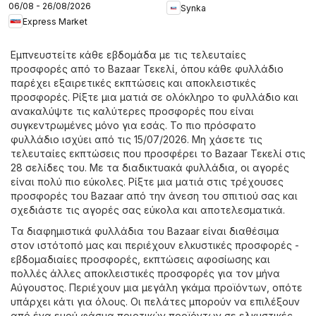
06/08 - 26/08/2026
Synka
Express Market
Εμπνευστείτε κάθε εβδομάδα με τις τελευταίες
προσφορές από το Bazaar Τεκελί, όπου κάθε φυλλάδιο
παρέχει εξαιρετικές εκπτώσεις και αποκλειστικές
προσφορές. Ρίξτε μια ματιά σε ολόκληρο το φυλλάδιο και
ανακαλύψτε τις καλύτερες προσφορές που είναι
συγκεντρωμένες μόνο για εσάς. Το πιο πρόσφατο
φυλλάδιο ισχύει από τις 15/07/2026. Μη χάσετε τις
τελευταίες εκπτώσεις που προσφέρει το Bazaar Τεκελί στις
28 σελίδες του. Με τα διαδικτυακά φυλλάδια, οι αγορές
είναι πολύ πιο εύκολες. Ρίξτε μια ματιά στις τρέχουσες
προσφορές του Bazaar από την άνεση του σπιτιού σας και
σχεδιάστε τις αγορές σας εύκολα και αποτελεσματικά.
Τα διαφημιστικά φυλλάδια του Bazaar είναι διαθέσιμα
στον ιστότοπό μας και περιέχουν ελκυστικές προσφορές -
εβδομαδιαίες προσφορές, εκπτώσεις αφοσίωσης και
πολλές άλλες αποκλειστικές προσφορές για τον μήνα
Αύγουστος. Περιέχουν μια μεγάλη γκάμα προϊόντων, οπότε
υπάρχει κάτι για όλους. Οι πελάτες μπορούν να επιλέξουν
από ένα ευρύ φάσμα ποιοτικών προϊόντων σε ελκυστικές