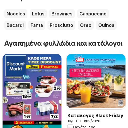
Noodles
Lotus
Brownies
Cappuccino
Bacardi
Fanta
Prosciutto
Oreo
Quinoa
Αγαπημένα φυλλάδια και κατάλογοι
Kατάλογος Black Friday
10/08 - 08/09/2026
Θανόπουλος