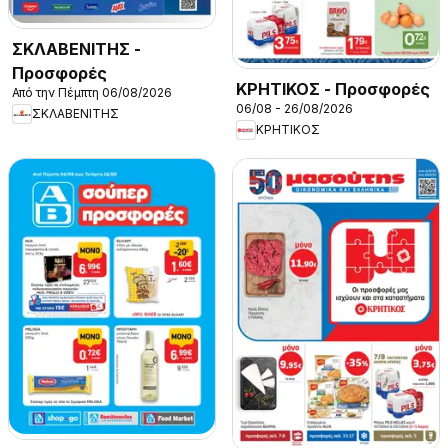
ΣΚΛΑΒΕΝΙΤΗΣ -
Προσφορές
ΚΡΗΤΙΚΟΣ - Προσφορές
Από την Πέμπτη 06/08/2026
06/08 - 26/08/2026
ΣΚΛΑΒΕΝΙΤΗΣ
ΚΡΗΤΙΚΟΣ