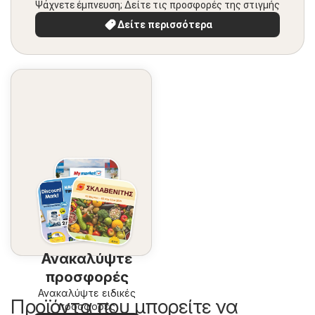
Ψάχνετε έμπνευση; Δείτε τις προσφορές της στιγμής
Δείτε περισσότερα
Ανακαλύψτε
προσφορές
Ανακαλύψτε ειδικές
Προϊόντα που μπορείτε να
προσφορές