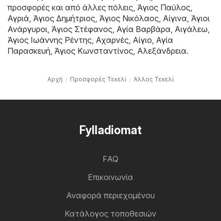
προσφορές και από άλλες πόλεις,
Άγιος Παύλος
,
Αγριά
,
Άγιος Δημήτριος
,
Άγιος Νικόλαος
,
Αίγινα
,
Άγιοι
Ανάργυροι
,
Άγιος Στέφανος
,
Αγία Βαρβάρα
,
Αιγάλεω
,
Άγιος Ιωάννης Ρέντης
,
Αχαρνές
,
Αίγιο
,
Αγία
Παρασκευή
,
Άγιος Κωνσταντίνος
,
Αλεξάνδρεια
.
Αρχή
Προσφορές Τεκελί
Άλλος Τεκελί
Fylladiomat
FAQ
Επικοινωνία
Αναφορά περιεχομένου
Κατάλογος τοποθεσιών