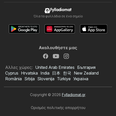
Fylladiomat
Όλα τα φυλλάδια σε ένα σημείο
Ακολουθήστε μας
Αλλες χώρες:
United Arab Emirates
България
Cyprus
Hrvatska
India
日本
한국
New Zealand
România
Srbija
Slovenija
Türkiye
Україна
Copyright © 2026
Fylladiomat.gr
.
Ορισμός πολιτικής απορρήτου