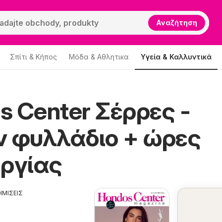
Αναζήτηση
Σπίτι & Κήπος
Μόδα & Aθλητικα
Υγεία & Καλλυντικά
s Center Σέρρες -
ndos Center Σέρρες
ν φυλλάδιο + ώρες
υργίας
ΗΜΙΣΕΙΣ