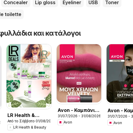
Concealer
Lip gloss
Eyeliner
USB
Toner
e toilette
φυλλάδια και κατάλογοι
Avon - Καμπάνια
Avon - Κα
LR Health &
31/07/2026 - 31/08/2026
31/07/2026 - 
8/2026
Bstrong
Από το Σάββατο 01/08/2026
Beauty -
Avon
6
Avon
LR Health & Beauty
Kατάλογος