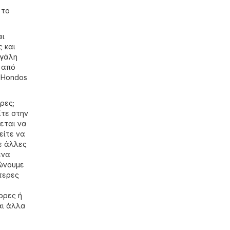
 το
αι
 και
εγάλη
 από
ο Hondos
ρες;
ίτε στην
χεται να
είτε να
ε άλλες
ένα
ρώνουμε
τερες
ρρες ή
αι άλλα