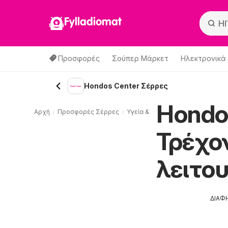
Fylladiomat
Προσφορές
Σούπερ Μάρκετ
Hλεκτρονικά
Hondos Center Σέρρες
Hondo
Αρχή
Προσφορές Σέρρες
Υγεία & Καλλυντικά Σέρρες
Ho
Τρέχο
λειτο
ΔΙΑΦ