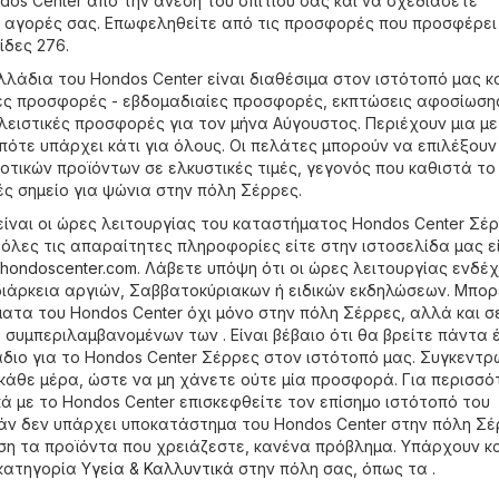
os Center από την άνεση του σπιτιού σας και να σχεδιάσετε
 αγορές σας. Επωφεληθείτε από τις προσφορές που προσφέρει
ίδες 276.
λλάδια του Hondos Center είναι διαθέσιμα στον ιστότοπό μας κ
ές προσφορές - εβδομαδιαίες προσφορές, εκπτώσεις αφοσίωσης
ειστικές προσφορές για τον μήνα Αύγουστος. Περιέχουν μια μ
πότε υπάρχει κάτι για όλους. Οι πελάτες μπορούν να επιλέξουν
οτικών προϊόντων σε ελκυστικές τιμές, γεγονός που καθιστά τ
ές σημείο για ψώνια στην πόλη Σέρρες.
είναι οι ώρες λειτουργίας του καταστήματος Hondos Center Σέρ
 όλες τις απαραίτητες πληροφορίες είτε στην ιστοσελίδα μας ε
hondoscenter.com
. Λάβετε υπόψη ότι οι ώρες λειτουργίας ενδέ
ιάρκεια αργιών, Σαββατοκύριακων ή ειδικών εκδηλώσεων. Μπορ
ατα του Hondos Center όχι μόνο στην πόλη Σέρρες, αλλά και σ
 συμπεριλαμβανομένων των . Είναι βέβαιο ότι θα βρείτε πάντα 
ιο για το Hondos Center Σέρρες στον ιστότοπό μας. Συγκεντ
κάθε μέρα, ώστε να μη χάνετε ούτε μία προσφορά. Για περισσό
ά με το Hondos Center επισκεφθείτε τον επίσημο ιστότοπό του
Εάν δεν υπάρχει υποκατάστημα του Hondos Center στην πόλη Σέ
ση τα προϊόντα που χρειάζεστε, κανένα πρόβλημα. Υπάρχουν κ
κατηγορία
Υγεία & Καλλυντικά
στην πόλη σας, όπως τα .