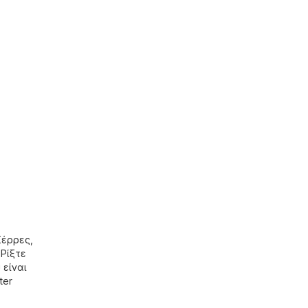
Σέρρες,
 Ρίξτε
 είναι
ter