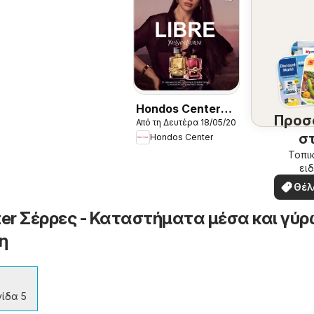
Hondos Center
Προσ
Από τη Δευτέρα 18/05/2026
Kατάλογος
σ
Hondos Center
Summer 2026
περ
Τοπικ
ειδ
σ
προσ
Θέλ
δω
er Σέρρες - Καταστήματα μέσα και γύρ
η
ίδα 5