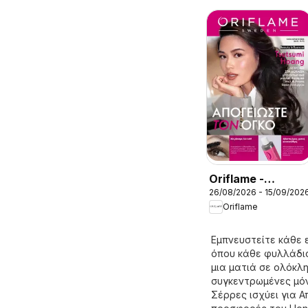
Oriflame -
26/08/2026 - 15/09/202
Kατάλογος
Oriflame
12/2026
Εμπνευστείτε κάθε 
όπου κάθε φυλλάδιο
μια ματιά σε ολόκλ
συγκεντρωμένες μόν
Σέρρες ισχύει για Α