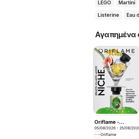
LEGO
Martini
Listerine
Eau d
Αγαπημένα 
Oriflame -
05/08/2026 - 25/08/202
Kατάλογος
Oriflame
11/2026