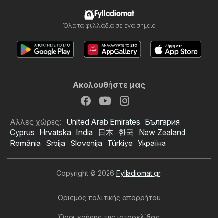
Fylladiomat
Όλα τα φυλλάδια σε ένα σημείο
Ακολουθήστε μας
Αλλες χώρες:
United Arab Emirates
България
Cyprus
Hrvatska
India
日本
한국
New Zealand
România
Srbija
Slovenija
Türkiye
Україна
Copyright © 2026
Fylladiomat.gr
.
Ορισμός πολιτικής απορρήτου
Όροι χρήσης της ιστοσελίδας