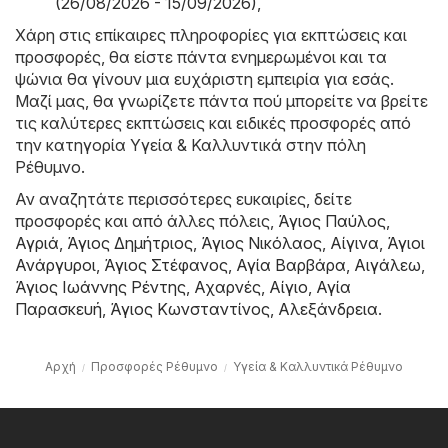
(26/08/2026 - 15/09/2026)
,
Χάρη στις επίκαιρες πληροφορίες για εκπτώσεις και
προσφορές, θα είστε πάντα ενημερωμένοι και τα
ψώνια θα γίνουν μια ευχάριστη εμπειρία για εσάς.
Μαζί μας, θα γνωρίζετε πάντα πού μπορείτε να βρείτε
τις καλύτερες εκπτώσεις και ειδικές προσφορές από
την κατηγορία Υγεία & Καλλυντικά στην πόλη
Ρέθυμνο.
Αν αναζητάτε περισσότερες ευκαιρίες, δείτε
προσφορές και από άλλες πόλεις,
Άγιος Παύλος
,
Αγριά
,
Άγιος Δημήτριος
,
Άγιος Νικόλαος
,
Αίγινα
,
Άγιοι
Ανάργυροι
,
Άγιος Στέφανος
,
Αγία Βαρβάρα
,
Αιγάλεω
,
Άγιος Ιωάννης Ρέντης
,
Αχαρνές
,
Αίγιο
,
Αγία
Παρασκευή
,
Άγιος Κωνσταντίνος
,
Αλεξάνδρεια
.
Αρχή
Προσφορές Ρέθυμνο
Υγεία & Καλλυντικά Ρέθυμνο