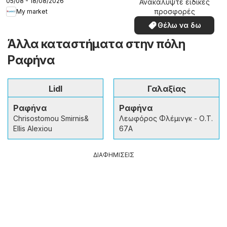
05/08 - 18/08/2026
Ανακαλύψτε ειδικές
προσφορές
My market
Θέλω να δω
Άλλα καταστήματα στην πόλη
Ραφήνα
Lidl
Γαλαξίας
Ραφήνα
Ραφήνα
Chrisostomou Smirnis&
Λεωφόρος Φλέμινγκ - Ο.Τ.
Ellis Alexiou
67Α
ΔΙΑΦΗΜΙΣΕΙΣ