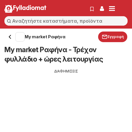
Fylladiomat
My market Ραφήνα
Εγγραφή
My market Ραφήνα - Τρέχον
φυλλάδιο + ώρες λειτουργίας
ΔΙΑΦΗΜΙΣΕΙΣ