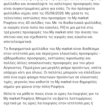
φυλλάδιο και ανακαλύψτε τις καλύτερες προσφορές που
είναι συγκεντρωμένες μόνο για εσάς. Το πιο πρόσφατο
φυλλάδιο ισχύει από τις 05/08/2026. Μη χάσετε τις
τελευταίες εκπτώσεις που προσφέρει το My market
Ραφήνα στις 40 σελίδες του. Με τα διαδικτυακά φυλλάδια,
οι αγορές είναι πολύ πιο εύκολες. Ρίξτε μια ματιά στις
τρέχουσες προσφορές του My market από την άνεση του
σπιτιού σας και σχεδιάστε τις αγορές σας εύκολα και
αποτελεσματικά.
Τα διαφημιστικά φυλλάδια του My market είναι διαθέσιμα
στον ιστότοπό μας και περιέχουν ελκυστικές προσφορές -
εβδομαδιαίες προσφορές, εκπτώσεις αφοσίωσης και
πολλές άλλες αποκλειστικές προσφορές για τον μήνα
Αύγουστος. Περιέχουν μια μεγάλη γκάμα προϊόντων, οπότε
υπάρχει κάτι για όλους. Οι πελάτες μπορούν να επιλέξουν
από ένα ευρύ φάσμα ποιοτικών προϊόντων σε ελκυστικές
τιμές, γεγονός που καθιστά το My market ένα δημοφιλές
σημείο για ψώνια στην πόλη Ραφήνα.
Θέλετε να μάθετε ποιες είναι οι ώρες λειτουργίας για το
My market Ραφήνα; Μπορείτε να βρείτε λεπτομέρειες
σχετικά με τις ώρες λειτουργίας στον ιστότοπό μας ή