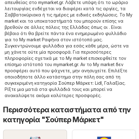
απευθείας στο
mymarket.gr
. Λάβετε υπόψη ότι το ωράριο
λειτουργίας ενδέχεται να διαφέρει κατά τις αργίες, τα
Σαββατοκύριακα ή τις ημέρες με ειδικές εκδηλώσεις. Το My
market και τα υποκαταστήματά του μπορούν επίσης να
βρεθούν σε άλλες πόλεις της Ελλάδας όπως οι . Είναι
βέβαιο ότι θα βρείτε πάντα ένα ενημερωμένο φυλλάδιο
για το My market Ραφήνα στον ιστότοπό μας.
Συγκεντρώνουμε φυλλάδια για εσάς κάθε μέρα, ώστε να
μη χάνετε ούτε μία προσφορά. Για περισσότερες
πληροφορίες σχετικά με το My market επισκεφθείτε τον
επίσημο ιστότοπό του
mymarket.gr
. Αν το My market δεν
προσφέρει αυτό που ψάχνετε, μην ανησυχείτε. Επιλέξτε
οποιοδήποτε άλλο κατάστημα στην πόλη σας από τη
συγκεκριμένη κατηγορία
Σούπερ Μάρκετ
:
Lidl
,
Γαλαξίας
.
Ρίξτε μια ματιά στα φυλλάδιά τους και μπορεί να
ανακαλύψετε ακόμα καλύτερες προσφορές.
Περισσότερα καταστήματα από την
κατηγορία "Σούπερ Μάρκετ"