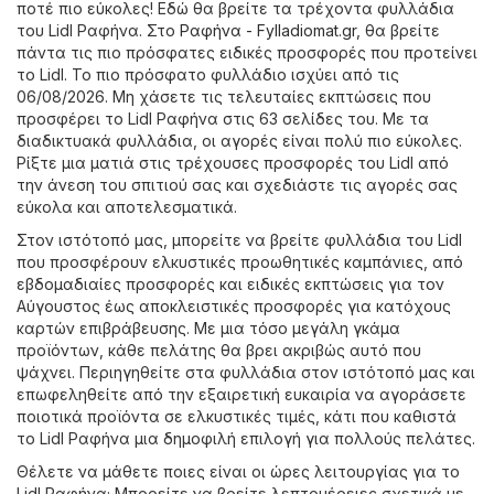
ποτέ πιο εύκολες! Εδώ θα βρείτε τα τρέχοντα φυλλάδια
του Lidl Ραφήνα. Στο
Ραφήνα - Fylladiomat.gr
, θα βρείτε
πάντα τις πιο πρόσφατες ειδικές προσφορές που προτείνει
το Lidl. Το πιο πρόσφατο φυλλάδιο ισχύει από τις
06/08/2026. Μη χάσετε τις τελευταίες εκπτώσεις που
προσφέρει το Lidl Ραφήνα στις 63 σελίδες του. Με τα
διαδικτυακά φυλλάδια, οι αγορές είναι πολύ πιο εύκολες.
Ρίξτε μια ματιά στις τρέχουσες προσφορές του Lidl από
την άνεση του σπιτιού σας και σχεδιάστε τις αγορές σας
εύκολα και αποτελεσματικά.
Στον ιστότοπό μας, μπορείτε να βρείτε φυλλάδια του Lidl
που προσφέρουν ελκυστικές προωθητικές καμπάνιες, από
εβδομαδιαίες προσφορές και ειδικές εκπτώσεις για τον
Αύγουστος έως αποκλειστικές προσφορές για κατόχους
καρτών επιβράβευσης. Με μια τόσο μεγάλη γκάμα
προϊόντων, κάθε πελάτης θα βρει ακριβώς αυτό που
ψάχνει. Περιηγηθείτε στα φυλλάδια στον ιστότοπό μας και
επωφεληθείτε από την εξαιρετική ευκαιρία να αγοράσετε
ποιοτικά προϊόντα σε ελκυστικές τιμές, κάτι που καθιστά
το Lidl Ραφήνα μια δημοφιλή επιλογή για πολλούς πελάτες.
Θέλετε να μάθετε ποιες είναι οι ώρες λειτουργίας για το
Lidl Ραφήνα; Μπορείτε να βρείτε λεπτομέρειες σχετικά με