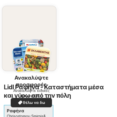
Ανακαλύψτε
προσφορές
Lidl Ραφήνα - Καταστήματα μέσα
Ανακαλύψτε ειδικές
και γύρω από την πόλη
προσφορές
Θέλω να δω
Ραφήνα
Chrisostomou Smirnis&