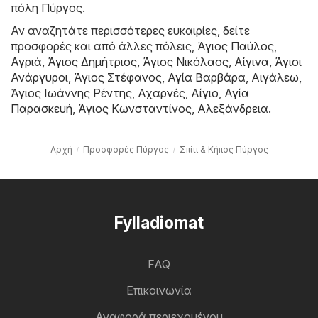
πόλη Πύργος.
Αν αναζητάτε περισσότερες ευκαιρίες, δείτε
προσφορές και από άλλες πόλεις,
Άγιος Παύλος
,
Αγριά
,
Άγιος Δημήτριος
,
Άγιος Νικόλαος
,
Αίγινα
,
Άγιοι
Ανάργυροι
,
Άγιος Στέφανος
,
Αγία Βαρβάρα
,
Αιγάλεω
,
Άγιος Ιωάννης Ρέντης
,
Αχαρνές
,
Αίγιο
,
Αγία
Παρασκευή
,
Άγιος Κωνσταντίνος
,
Αλεξάνδρεια
.
Αρχή
Προσφορές Πύργος
Σπίτι & Κήπος Πύργος
Fylladiomat
FAQ
Επικοινωνία
Αναφορά περιεχομένου