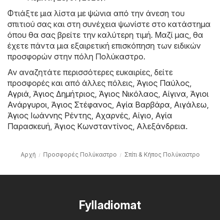
Φτιάξτε μια λίστα με ψώνια από την άνεση του
σπιτιού σας και στη συνέχεια ψωνίστε στο κατάστημα
όπου θα σας βρείτε την καλύτερη τιμή. Μαζί μας, θα
έχετε πάντα μια εξαιρετική επισκόπηση των ειδικών
προσφορών στην πόλη Πολύκαστρο.
Αν αναζητάτε περισσότερες ευκαιρίες, δείτε
προσφορές και από άλλες πόλεις,
Άγιος Παύλος
,
Αγριά
,
Άγιος Δημήτριος
,
Άγιος Νικόλαος
,
Αίγινα
,
Άγιοι
Ανάργυροι
,
Άγιος Στέφανος
,
Αγία Βαρβάρα
,
Αιγάλεω
,
Άγιος Ιωάννης Ρέντης
,
Αχαρνές
,
Αίγιο
,
Αγία
Παρασκευή
,
Άγιος Κωνσταντίνος
,
Αλεξάνδρεια
.
Αρχή
Προσφορές Πολύκαστρο
Σπίτι & Κήπος Πολύκαστρο
Fylladiomat