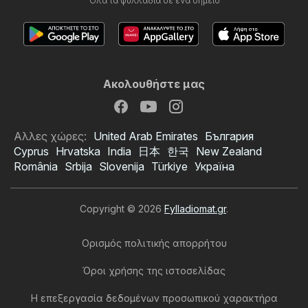
Όλα τα φυλλάδια σε ένα σημείο
Ακολουθήστε μας
Αλλες χώρες:
United Arab Emirates
България
Cyprus
Hrvatska
India
日本
한국
New Zealand
România
Srbija
Slovenija
Türkiye
Україна
Copyright © 2026
Fylladiomat.gr
.
Ορισμός πολιτικής απορρήτου
Όροι χρήσης της ιστοσελίδας
Η επεξεργασία δεδομένων προσωπικού χαρακτήρα