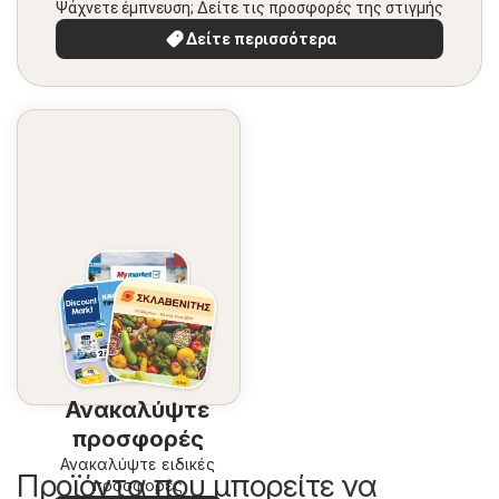
Ψάχνετε έμπνευση; Δείτε τις προσφορές της στιγμής
Δείτε περισσότερα
Ανακαλύψτε
προσφορές
Ανακαλύψτε ειδικές
Προϊόντα που μπορείτε να
προσφορές