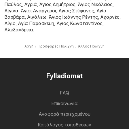
Παύλος
,
Αγριά
,
Άγιος Δημήτριος
,
Άγιος Νικόλαος
,
Αίγινα
,
Άγιοι Ανάργυροι
,
Άγιος Στέφανος
,
Αγία
Βαρβάρα
,
Αιγάλεω
,
Άγιος Ιωάννης Ρέντης
,
Αχαρνές
,
Αίγιο
,
Αγία Παρασκευή
,
Άγιος Κωνσταντίνος
,
Αλεξάνδρεια
.
Αρχή
Προσφορές Πολίχνη
Άλλος Πολίχνη
Fylladiomat
FAQ
Επικοινωνία
Αναφορά περιεχομένου
Κατάλογος τοποθεσιών