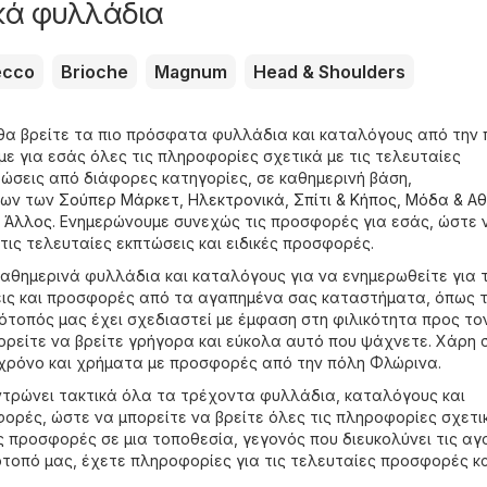
κά φυλλάδια
ecco
Brioche
Magnum
Head & Shoulders
θα βρείτε τα πιο πρόσφατα φυλλάδια και καταλόγους από την 
ε για εσάς όλες τις πληροφορίες σχετικά με τις τελευταίες
ώσεις από διάφορες κατηγορίες, σε καθημερινή βάση,
νων των
Σούπερ Μάρκετ
,
Hλεκτρονικά
,
Σπίτι & Κήπος
,
Μόδα & Aθ
,
Άλλος
. Ενημερώνουμε συνεχώς τις προσφορές για εσάς, ώστε 
τις τελευταίες εκπτώσεις και ειδικές προσφορές.
καθημερινά φυλλάδια και καταλόγους για να ενημερωθείτε για τ
εις και προσφορές από τα αγαπημένα σας καταστήματα, όπως 
τότοπός μας έχει σχεδιαστεί με έμφαση στη φιλικότητα προς το
ορείτε να βρείτε γρήγορα και εύκολα αυτό που ψάχνετε. Χάρη 
χρόνο και χρήματα με προσφορές από την πόλη Φλώρινα.
κεντρώνει τακτικά όλα τα τρέχοντα φυλλάδια, καταλόγους και
ορές, ώστε να μπορείτε να βρείτε όλες τις πληροφορίες σχετι
ις προσφορές σε μια τοποθεσία, γεγονός που διευκολύνει τις αγ
ότοπό μας, έχετε πληροφορίες για τις τελευταίες προσφορές κ