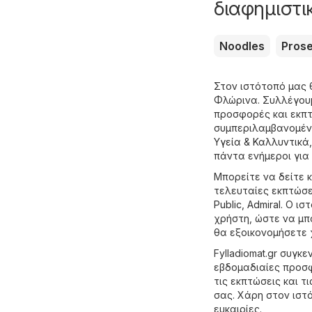
διαφημιστι
Noodles
Pros
Στον ιστότοπό μας 
Φλώρινα. Συλλέγουμ
προσφορές και εκπτ
συμπεριλαμβανομέ
Υγεία & Καλλυντικά
πάντα ενήμεροι για 
Μπορείτε να δείτε 
τελευταίες εκπτώσ
Public
,
Admiral
. Ο ισ
χρήστη, ώστε να μπ
θα εξοικονομήσετε 
Fylladiomat.gr συγ
εβδομαδιαίες προσφ
τις εκπτώσεις και τ
σας. Χάρη στον ιστ
ευκαιρίες.