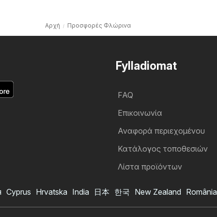
Αρχή
Προσφορές Φλώρινα
Fylladiomat
FAQ
Επικοινωνία
Αναφορά περιεχομένου
Κατάλογος τοποθεσιών
Λίστα προϊόντων
я
Cyprus
Hrvatska
India
日本
한국
New Zealand
România