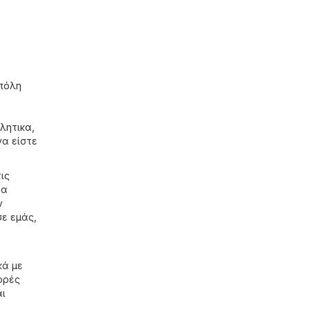
πόλη
λητικα
,
να είστε
ις
τα
ν
σε εμάς,
κά με
ορές
αι