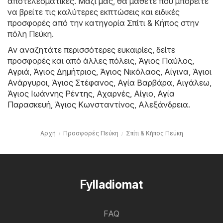
αποτελεσματικές. Μαζί μας, θα μάθετε πού μπορείτε
να βρείτε τις καλύτερες εκπτώσεις και ειδικές
προσφορές από την κατηγορία Σπίτι & Κήπος στην
πόλη Πεύκη.
Αν αναζητάτε περισσότερες ευκαιρίες, δείτε
προσφορές και από άλλες πόλεις,
Άγιος Παύλος
,
Αγριά
,
Άγιος Δημήτριος
,
Άγιος Νικόλαος
,
Αίγινα
,
Άγιοι
Ανάργυροι
,
Άγιος Στέφανος
,
Αγία Βαρβάρα
,
Αιγάλεω
,
Άγιος Ιωάννης Ρέντης
,
Αχαρνές
,
Αίγιο
,
Αγία
Παρασκευή
,
Άγιος Κωνσταντίνος
,
Αλεξάνδρεια
.
Αρχή
Προσφορές Πεύκη
Σπίτι & Κήπος Πεύκη
Fylladiomat
FAQ