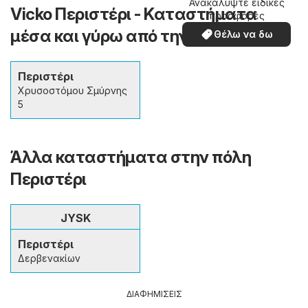
Ανακαλύψτε ειδικές
Vicko Περιστέρι - Καταστήματα
προσφορές
μέσα και γύρω από την πόλη
Θέλω να δω
Περιστέρι
Χρυσοστόμου Σμύρνης
5
Άλλα καταστήματα στην πόλη
Περιστέρι
JYSK
Περιστέρι
Δερβενακίων
ΔΙΑΦΗΜΙΣΕΙΣ