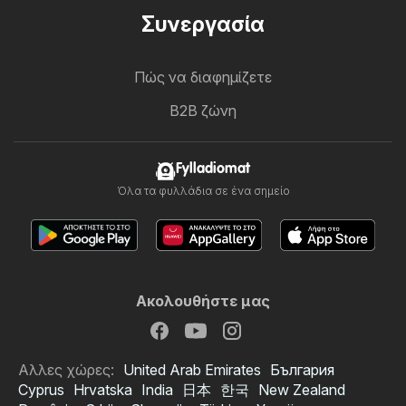
Συνεργασία
Πώς να διαφημίζετε
B2B ζώνη
Fylladiomat
Όλα τα φυλλάδια σε ένα σημείο
Ακολουθήστε μας
Αλλες χώρες:
United Arab Emirates
България
Cyprus
Hrvatska
India
日本
한국
New Zealand