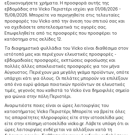
εξοικονομήσετε χρήματα. Η προσφορά αυτής της
εβδομάδας στο Vicko Περιστέρι ισχύει για 01/08/2026 -
15/08/2026. Μπορείτε να περιηγηθείτε στις τελευταίες
προσφορές του Vicko από την άνεση του σπιτιού σας και
να σχεδιάσετε αποτελεσματικά τις αγορές σας.
Επωφεληθείτε από τις προσφορές που προσφέρει το
κατάστημα στις σελίδες 12.
Τα διαφημιστικά φυλλάδια του Vicko είναι διαθέσιμα στον
ιστότοπό μας και περιέχουν ελκυστικές προσφορές -
εβδομαδιαίες προσφορές, εκπτώσεις αφοσίωσης και
πολλές άλλες αποκλειστικές προσφορές για τον μήνα
Αύγουστος. Περιέχουν μια μεγάλη γκάμα προϊόντων, οπότε
υπάρχει κάτι για όλους. Οι πελάτες μπορούν να επιλέξουν
από ένα ευρύ φάσμα ποιοτικών προϊόντων σε ελκυστικές
τιμές, γεγονός που καθιστά το Vicko ένα δημοφιλές σημείο
για ψώνια στην πόλη Περιστέρι.
Αναρωτιέστε ποιες είναι οι ώρες λειτουργίας του
καταστήματος Vicko Περιστέρι; Μπορείτε να βρείτε όλες
τις απαραίτητες πληροφορίες είτε στην ιστοσελίδα μας
είτε στην επίσημη ιστοσελίδα
vicko.gr
. Λάβετε υπόψη ότι οι
ώρες λειτουργίας ενδέχεται να αλλάξουν κατά τη