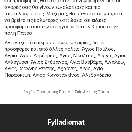
και προσφορές, θα είστε πάντα ενημερωμένοι και οι
αγορές σας θα γίνουν ευκολότερες και πιο
αποτελεσματικές. Μαζί μας, θα μάθετε πού μπορείτε
να βρείτε τις καλύτερες εκπτώσεις και ειδικές
προσφορές από την κατηγορία Σπίτι & Κήπος στην
πόλη Πάτρα.
Αν αναζητάτε περισσότερες ευκαιρίες, δείτε
προσφορές και από άλλες πόλεις,
Άγιος Παύλος
,
Αγριά
,
Άγιος Δημήτριος
,
Άγιος Νικόλαος
,
Αίγινα
,
Άγιοι
Ανάργυροι
,
Άγιος Στέφανος
,
Αγία Βαρβάρα
,
Αιγάλεω
,
Άγιος Ιωάννης Ρέντης
,
Αχαρνές
,
Αίγιο
,
Αγία
Παρασκευή
,
Άγιος Κωνσταντίνος
,
Αλεξάνδρεια
.
Αρχή
Προσφορές Πάτρα
Σπίτι & Κήπος Πάτρα
Fylladiomat