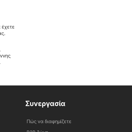
 έχετε
άς.
,
άννης
.
Συνεργασία
Πώς να διαφημίζετε