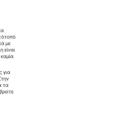
ία
στότοπό
κά με
η είναι
 καμία
ς για
Στην
α τα
βρείτε