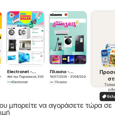
Electronet -
Πλαισιο -
Προσ
2026
Από την Παρασκευή 31/07/2026
16/07/2026 - 31/08/2026
Προσφορές
Προσφορές
στ
Electronet
Πλαισιο
περ
Τοπικ
ειδ
σ
προσ
Θέλ
δω
ου μπορείτε να αγοράσετε τώρα σε
ιμή