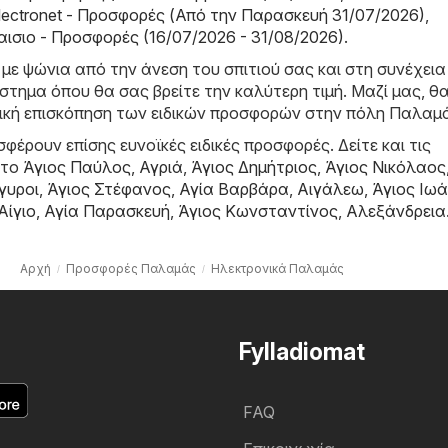
 Electronet - Προσφορές (Από την Παρασκευή 31/07/2026)
,
αισιο - Προσφορές (16/07/2026 - 31/08/2026)
.
 με ψώνια από την άνεση του σπιτιού σας και στη συνέχεια
τημα όπου θα σας βρείτε την καλύτερη τιμή. Μαζί μας, θα
τική επισκόπηση των ειδικών προσφορών στην πόλη Παλαμ
φέρουν επίσης ευνοϊκές ειδικές προσφορές. Δείτε και τις
στο
Άγιος Παύλος
,
Αγριά
,
Άγιος Δημήτριος
,
Άγιος Νικόλαος
γυροι
,
Άγιος Στέφανος
,
Αγία Βαρβάρα
,
Αιγάλεω
,
Άγιος Ιω
Αίγιο
,
Αγία Παρασκευή
,
Άγιος Κωνσταντίνος
,
Αλεξάνδρεια
Αρχή
Προσφορές Παλαμάς
Hλεκτρονικά Παλαμάς
Fylladiomat
FAQ