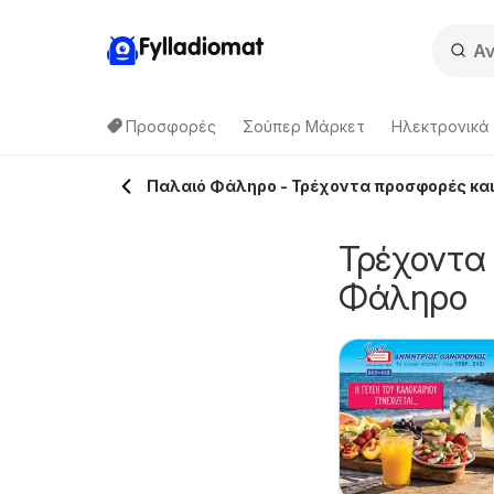
Fylladiomat
Προσφορές
Σούπερ Μάρκετ
Hλεκτρονικά
Παλαιό Φάληρο - Τρέχοντα προσφορές κα
Τρέχοντα
Φάληρο
Μασούτης -