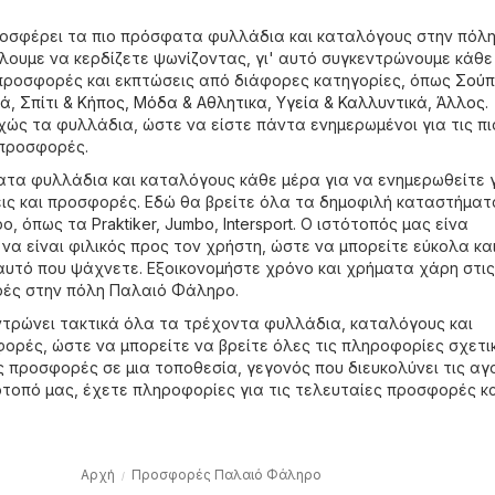
ροσφέρει τα πιο πρόσφατα φυλλάδια και καταλόγους στην πόλ
ουμε να κερδίζετε ψωνίζοντας, γι' αυτό συγκεντρώνουμε κάθε
προσφορές και εκπτώσεις από διάφορες κατηγορίες, όπως
Σούπ
κά
,
Σπίτι & Κήπος
,
Μόδα & Aθλητικα
,
Υγεία & Καλλυντικά
,
Άλλος
.
ώς τα φυλλάδια, ώστε να είστε πάντα ενημερωμένοι για τις πι
 προσφορές.
ατα φυλλάδια και καταλόγους κάθε μέρα για να ενημερωθείτε γ
ις και προσφορές. Εδώ θα βρείτε όλα τα δημοφιλή καταστήματ
ρο, όπως τα
Praktiker
,
Jumbo
,
Intersport
. Ο ιστότοπός μας είνα
να είναι φιλικός προς τον χρήστη, ώστε να μπορείτε εύκολα κα
αυτό που ψάχνετε. Εξοικονομήστε χρόνο και χρήματα χάρη στις
ές στην πόλη Παλαιό Φάληρο.
κεντρώνει τακτικά όλα τα τρέχοντα φυλλάδια, καταλόγους και
ορές, ώστε να μπορείτε να βρείτε όλες τις πληροφορίες σχετι
ις προσφορές σε μια τοποθεσία, γεγονός που διευκολύνει τις αγ
ότοπό μας, έχετε πληροφορίες για τις τελευταίες προσφορές κ
Αρχή
Προσφορές Παλαιό Φάληρο