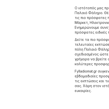
Ο ιστότοπός μας π
Παλαιό Φάληρο. Θέλ
τις πιο πρόσφατες 
Μάρκετ
,
Hλεκτρονι
Ενημερώνουμε συνεχ
πρόσφατες ειδικές
Δείτε τα πιο πρόσφ
τελευταίες εκπτώσε
πόλη Παλαιό Φάλη
σχεδιασμένος ώστε 
γρήγορα να βρείτε 
καλύτερες προσφορ
Fylladiomat.gr συγ
εβδομαδιαίες προσφ
τις εκπτώσεις και τ
σας. Χάρη στον ιστ
ευκαιρίες.