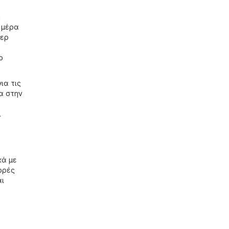
η
 μέρα
ερ
ο
ια τις
α στην
ι
κά με
ορές
αι