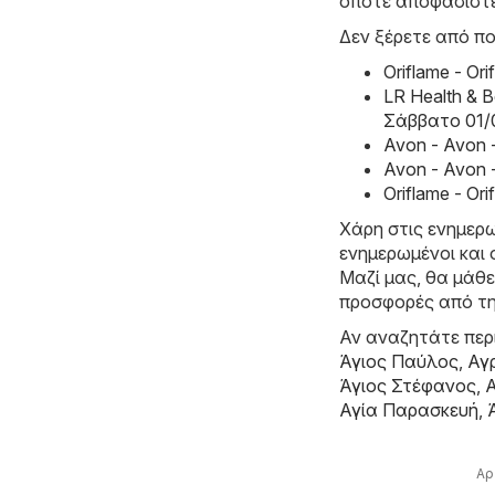
οπότε αποφασίστε
Δεν ξέρετε από πο
Oriflame - O
LR Health & 
Σάββατο 01/
Avon - Avon 
Avon - Avon 
Oriflame - O
Χάρη στις ενημερω
ενημερωμένοι και 
Μαζί μας, θα μάθε
προσφορές από τη
Αν αναζητάτε περι
Άγιος Παύλος
,
Αγ
Άγιος Στέφανος
,
Αγία Παρασκευή
,
Αρ