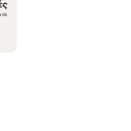
ές
α σε