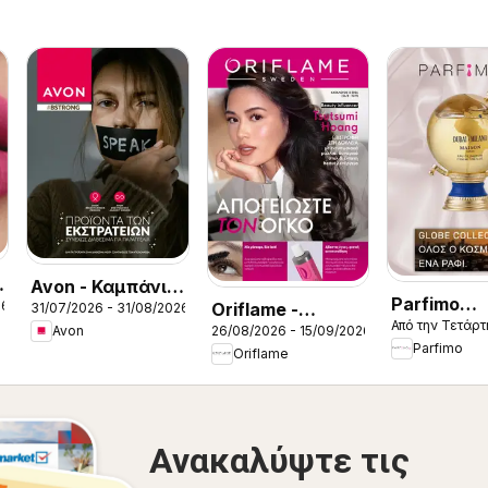
Avon - Καμπάνια
Parfimo
26
Oriflame -
31/07/2026 - 31/08/2026
Bstrong
Από την Τετάρτ
Kατάλογο
26/08/2026 - 15/09/2026
Avon
Kατάλογος
Parfimo
Oriflame
12/2026
Ανακαλύψτε τις