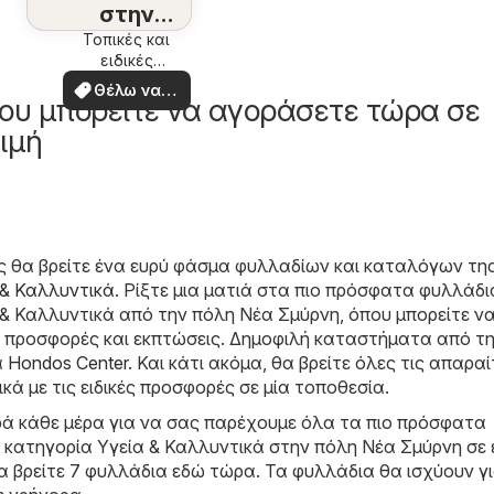
στην
περιοχή
Τοπικές και
ειδικές
σας
προσφορές
Θέλω να
ου μπορείτε να αγοράσετε τώρα σε
δω
ιμή
ς θα βρείτε ένα ευρύ φάσμα φυλλαδίων και καταλόγων τη
 & Καλλυντικά
. Ρίξτε μια ματιά στα πιο πρόσφατα φυλλάδι
& Καλλυντικά από την πόλη Νέα Σμύρνη, όπου μπορείτε να
ς προσφορές και εκπτώσεις. Δημοφιλή καταστήματα από τ
α
Hondos Center
. Και κάτι ακόμα, θα βρείτε όλες τις απαρα
κά με τις ειδικές προσφορές σε μία τοποθεσία.
ά κάθε μέρα για να σας παρέχουμε όλα τα πιο πρόσφατα
 κατηγορία Υγεία & Καλλυντικά στην πόλη Νέα Σμύρνη σε 
α βρείτε 7 φυλλάδια εδώ τώρα. Τα φυλλάδια θα ισχύουν γι