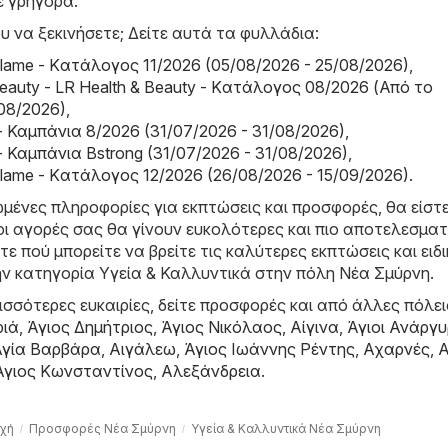
 γρήγορα.
υ να ξεκινήσετε; Δείτε αυτά τα φυλλάδια:
riflame - Kατάλογος 11/2026 (05/08/2026 - 25/08/2026)
,
Beauty - LR Health & Beauty - Kατάλογος 08/2026 (Από το
08/2026)
,
- Καμπάνια 8/2026 (31/07/2026 - 31/08/2026)
,
- Καμπάνια Bstrong (31/07/2026 - 31/08/2026)
,
riflame - Kατάλογος 12/2026 (26/08/2026 - 15/09/2026)
.
μένες πληροφορίες για εκπτώσεις και προσφορές, θα είστ
οι αγορές σας θα γίνουν ευκολότερες και πιο αποτελεσματ
τε πού μπορείτε να βρείτε τις καλύτερες εκπτώσεις και ειδι
ν κατηγορία Υγεία & Καλλυντικά στην πόλη Νέα Σμύρνη.
σσότερες ευκαιρίες, δείτε προσφορές και από άλλες πόλει
ριά
,
Άγιος Δημήτριος
,
Άγιος Νικόλαος
,
Αίγινα
,
Άγιοι Ανάργυ
Αγία Βαρβάρα
,
Αιγάλεω
,
Άγιος Ιωάννης Ρέντης
,
Αχαρνές
,
Α
Άγιος Κωνσταντίνος
,
Αλεξάνδρεια
.
χή
Προσφορές Νέα Σμύρνη
Υγεία & Καλλυντικά Νέα Σμύρνη