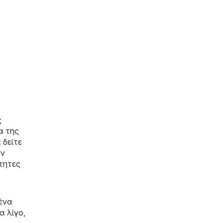
ς
α της
 δείτε
ην
ίτητες
ένα
α λίγο,