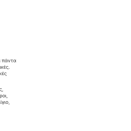
ε πάντα
ικές.
κές
ς,
ροι
,
ίγιο
,