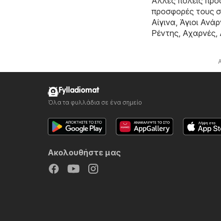
Άλλες πόλεις προσ
προσφορές τους 
Αίγινα
,
Άγιοι Ανάρ
Ρέντης
,
Αχαρνές
,
Fylladiomat
Όλα τα φυλλάδια σε ένα σημείο
Ακολουθήστε μας