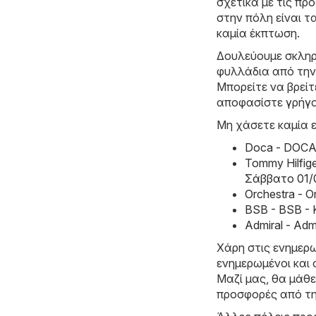
σχετικά με τις π
στην πόλη είναι τ
καμία έκπτωση.
Δουλεύουμε σκληρ
φυλλάδια από την
Μπορείτε να βρείτ
αποφασίστε γρήγ
Μη χάσετε καμία ε
Doca - DOCA
Tommy Hilfig
Σάββατο 01/
Orchestra - 
BSB - BSB -
Admiral - Ad
Χάρη στις ενημερω
ενημερωμένοι και 
Μαζί μας, θα μάθε
προσφορές από τη