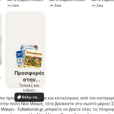
Kατάλογος
Kατάλογος
Kατάλογο
Zara
Zara
Zara
8/2026 boys
8/2026 girls
8/2026 me
Προσφορές
/2026
στην
περιοχή
Τοπικές και
ειδικές
σας
προσφορές
Θέλω να
πιο πρόσφατα φυλλάδια και καταλόγους από την κατηγορ
δω
στην πόλη Νέα Μάκρη, τότε βρίσκεστε στο σωστό μέρος! 
Μάκρη - Fylladiomat.gr
, μπορείτε να βρείτε όλες τις πληρο