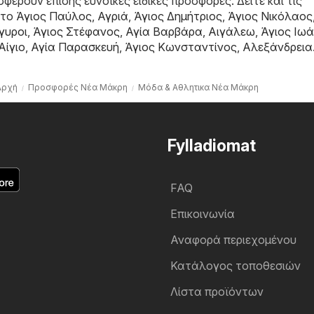
φέρουν επίσης ευνοϊκές ειδικές προσφορές. Δείτε και τις
στο
Άγιος Παύλος
,
Αγριά
,
Άγιος Δημήτριος
,
Άγιος Νικόλαος
γυροι
,
Άγιος Στέφανος
,
Αγία Βαρβάρα
,
Αιγάλεω
,
Άγιος Ιω
Αίγιο
,
Αγία Παρασκευή
,
Άγιος Κωνσταντίνος
,
Αλεξάνδρεια
Αρχή
Προσφορές Νέα Μάκρη
Μόδα & Aθλητικα Νέα Μάκρη
Fylladiomat
FAQ
Επικοινωνία
Αναφορά περιεχομένου
Κατάλογος τοποθεσιών
Λίστα προϊόντων