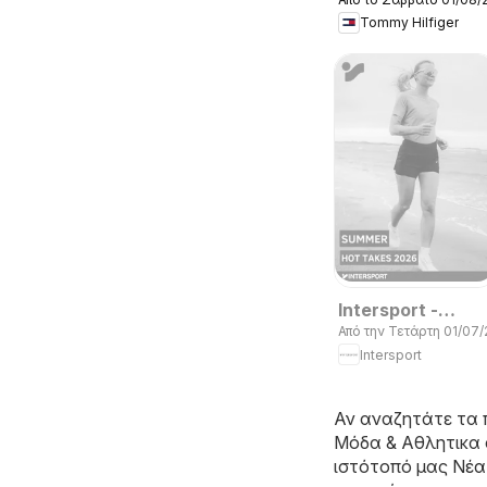
Kατάλογος
Tommy Hilfiger
8/2026 New in
Men
Intersport -
Από την Τετάρτη 01/07
Kατάλογος
Intersport
7/2026
Αν αναζητάτε τα 
Μόδα & Aθλητικα 
ιστότοπό μας
Νέα 