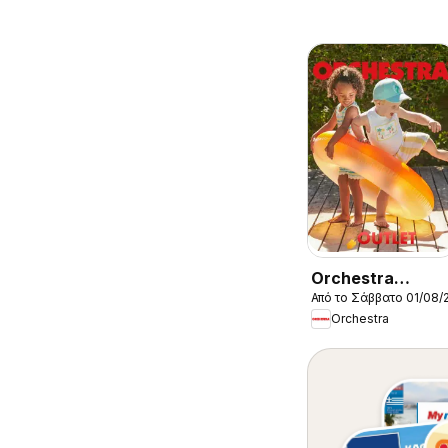
Orchestra
Από το Σάββατο 01/08/
Kατάλογος
Orchestra
8/2026