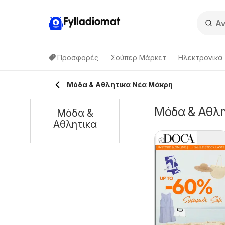
Fylladiomat
Προσφορές
Σούπερ Μάρκετ
Hλεκτρονικά
Μόδα & Aθλητικα Νέα Μάκρη
Μόδα & Aθλη
Μόδα &
Aθλητικα