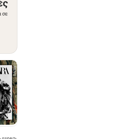
ές
α σε
ο 01/08/2026