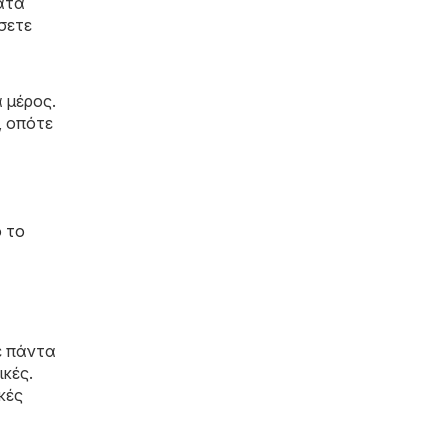
ατα
άσετε
 μέρος.
, οπότε
ό το
ε πάντα
ικές.
κές