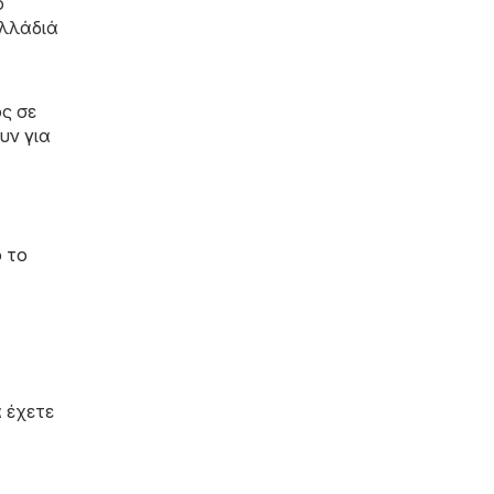
ο
υλλάδιά
ς σε
υν για
ό το
 έχετε