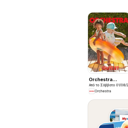
Orchestra
Από το Σάββατο 01/08/
Kατάλογος
Orchestra
8/2026