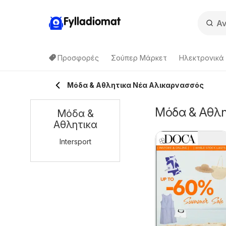
Fylladiomat
Προσφορές
Σούπερ Μάρκετ
Hλεκτρονικά
Μόδα & Aθλητικα Νέα Αλικαρνασσός
Μόδα & Aθλη
Μόδα &
Aθλητικα
Intersport