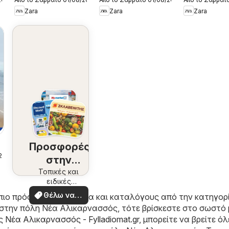
Kατάλογος
Kατάλογος
Kατάλογο
Zara
Zara
Zara
8/2026 boys
8/2026 girls
8/2026 me
Προσφορές
/2026
στην
περιοχή
Τοπικές και
ειδικές
σας
προσφορές
Θέλω να
πιο πρόσφατα φυλλάδια και καταλόγους από την κατηγορ
δω
στην πόλη Νέα Αλικαρνασσός, τότε βρίσκεστε στο σωστό 
ας
Νέα Αλικαρνασσός - Fylladiomat.gr
, μπορείτε να βρείτε όλ