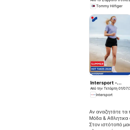
Kατάλογος
Tommy Hilfiger
8/2026 New in
Men
Intersport -
Από την Τετάρτη 01/07
Kατάλογος
Intersport
7/2026
Αν αναζητάτε τα 
Μόδα & Aθλητικα 
Στον ιστότοπό μ