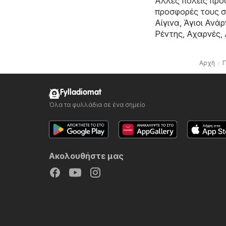
Άλλες πόλεις προσ
προσφορές τους 
Αίγινα
,
Άγιοι Ανάρ
Ρέντης
,
Αχαρνές
,
Αρχή
Fylladiomat
Όλα τα φυλλάδια σε ένα σημείο
Ακολουθήστε μας