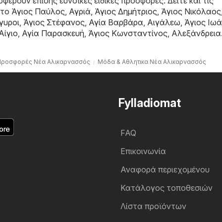
φέρουν επίσης ευνοϊκές ειδικές προσφορές. Δείτε και τις
στο
Άγιος Παύλος
,
Αγριά
,
Άγιος Δημήτριος
,
Άγιος Νικόλαος
γυροι
,
Άγιος Στέφανος
,
Αγία Βαρβάρα
,
Αιγάλεω
,
Άγιος Ιω
Αίγιο
,
Αγία Παρασκευή
,
Άγιος Κωνσταντίνος
,
Αλεξάνδρεια
Προσφορές Νέα Αλικαρνασσός
Μόδα & Aθλητικα Νέα Αλικαρνασσός
Fylladiomat
FAQ
Επικοινωνία
Αναφορά περιεχομένου
Κατάλογος τοποθεσιών
Λίστα προϊόντων