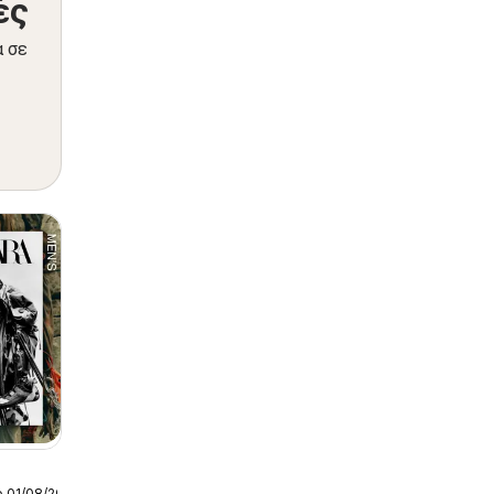
ές
α σε
ο 01/08/2026