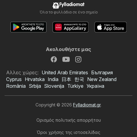
Fylladiomat
Όλα τα φυλλάδια σε ένα σημείο
Ακολουθήστε μας
Αλλες χώρες:
United Arab Emirates
България
Cyprus
Hrvatska
India
日本
한국
New Zealand
România
Srbija
Slovenija
Türkiye
Україна
Copyright © 2026
Fylladiomat.gr
.
Ορισμός πολιτικής απορρήτου
Όροι χρήσης της ιστοσελίδας