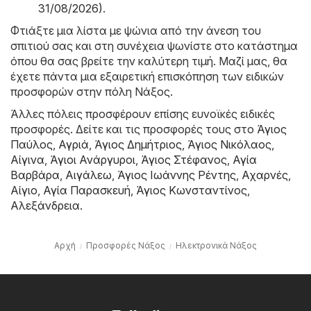
31/08/2026)
.
Φτιάξτε μια λίστα με ψώνια από την άνεση του
σπιτιού σας και στη συνέχεια ψωνίστε στο κατάστημα
όπου θα σας βρείτε την καλύτερη τιμή. Μαζί μας, θα
έχετε πάντα μια εξαιρετική επισκόπηση των ειδικών
προσφορών στην πόλη Νάξος.
Άλλες πόλεις προσφέρουν επίσης ευνοϊκές ειδικές
προσφορές. Δείτε και τις προσφορές τους στο
Άγιος
Παύλος
,
Αγριά
,
Άγιος Δημήτριος
,
Άγιος Νικόλαος
,
Αίγινα
,
Άγιοι Ανάργυροι
,
Άγιος Στέφανος
,
Αγία
Βαρβάρα
,
Αιγάλεω
,
Άγιος Ιωάννης Ρέντης
,
Αχαρνές
,
Αίγιο
,
Αγία Παρασκευή
,
Άγιος Κωνσταντίνος
,
Αλεξάνδρεια
.
Αρχή
Προσφορές Νάξος
Hλεκτρονικά Νάξος