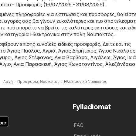
αισιο - Προσφορές (16/07/2026 - 31/08/2026)
.
μένες πληροφορίες για εκπτώσεις και προσφορές, θα είστ
οι αγορές σας θα γίνουν ευκολότερες και πιο αποτελεσματ
τε πού μπορείτε να βρείτε τις καλύτερες εκπτώσεις και ειδι
ν κατηγορία Hλεκτρονικά στην πόλη Ναύπακτος.
φέρουν επίσης ευνοϊκές ειδικές προσφορές. Δείτε και τις
στο
Άγιος Παύλος
,
Αγριά
,
Άγιος Δημήτριος
,
Άγιος Νικόλαος
γυροι
,
Άγιος Στέφανος
,
Αγία Βαρβάρα
,
Αιγάλεω
,
Άγιος Ιω
Αίγιο
,
Αγία Παρασκευή
,
Άγιος Κωνσταντίνος
,
Αλεξάνδρεια
Αρχή
Προσφορές Ναύπακτος
Hλεκτρονικά Ναύπακτος
Fylladiomat
FAQ