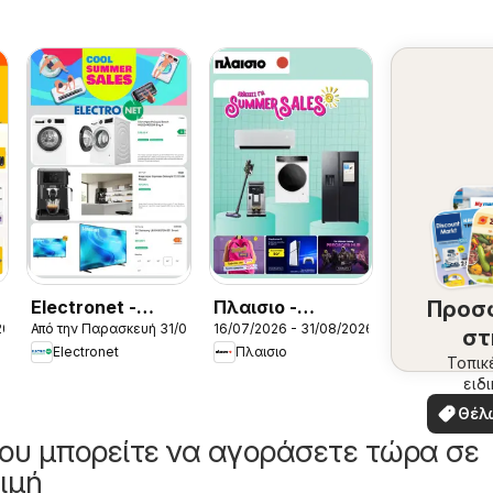
Electronet -
Πλαισιο -
Προσ
2026
Από την Παρασκευή 31/07/2026
16/07/2026 - 31/08/2026
Προσφορές
Προσφορές
στ
Electronet
Πλαισιο
περ
Τοπικ
ειδ
σ
προσ
Θέλ
δω
ου μπορείτε να αγοράσετε τώρα σε
ιμή