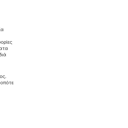
ία
φορίες
ματα
διά
ος.
 οπότε