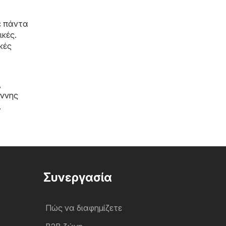
ε πάντα
ικές.
κές
,
άννης
.
Συνεργασία
Πώς να διαφημίζετε