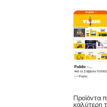
Public -
Από το Σάββατο 01/08/
Προσφορές
Public
Προϊόντα π
καλύτερη τ