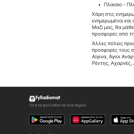
Πλαισιο - Πλ
Χάρη στις ενημερω
ενημερωμένοι και 
Μαζί μας, θα μάθε
προσφορές από τη
Άλλες πόλεις προσ
προσφορές τους 
Αίγινα
,
Άγιοι Ανάρ
Ρέντης
,
Αχαρνές
,
Fylladiomat
Όλα τα φυλλάδια σε ένα σημείο