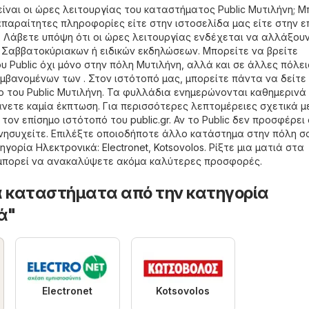
είναι οι ώρες λειτουργίας του καταστήματος Public Μυτιλήνη; Μ
 απαραίτητες πληροφορίες είτε στην ιστοσελίδα μας είτε στην ε
. Λάβετε υπόψη ότι οι ώρες λειτουργίας ενδέχεται να αλλάξου
, Σαββατοκύριακων ή ειδικών εκδηλώσεων. Μπορείτε να βρείτε
 Public όχι μόνο στην πόλη Μυτιλήνη, αλλά και σε άλλες πόλει
βανομένων των . Στον ιστότοπό μας, μπορείτε πάντα να δείτε 
του Public Μυτιλήνη. Τα φυλλάδια ενημερώνονται καθημερινά 
άνετε καμία έκπτωση. Για περισσότερες λεπτομέρειες σχετικά μ
ε τον επίσημο ιστότοπό του
public.gr
. Αν το Public δεν προσφέρει
νησυχείτε. Επιλέξτε οποιοδήποτε άλλο κατάστημα στην πόλη σ
τηγορία
Hλεκτρονικά
:
Electronet
,
Kotsovolos
. Ρίξτε μια ματιά στα
 μπορεί να ανακαλύψετε ακόμα καλύτερες προσφορές.
 καταστήματα από την κατηγορία
ά"
Electronet
Kotsovolos