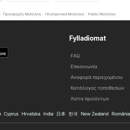
Προσφορές Μυτιλήνη
Hλεκτρονικά Μυτιλήνη
Public Μυτιλήνη
Fylladiomat
FAQ
Επικοινωνία
Αναφορά περιεχομένου
Κατάλογος τοποθεσιών
Λίστα προϊόντων
я
Cyprus
Hrvatska
India
日本
한국
New Zealand
România