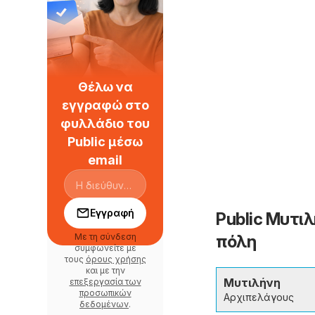
Θέλω να
εγγραφώ στο
φυλλάδιο του
Public μέσω
email
Εγγραφή
Public Μυτι
Με τη σύνδεση
πόλη
συμφωνείτε με
τους
όρους χρήσης
και με την
Μυτιλήνη
επεξεργασία των
προσωπικών
Αρχιπελάγους
δεδομένων
.