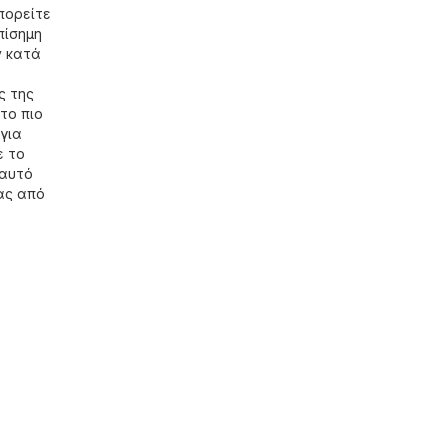
πορείτε
πίσημη
ν κατά
ς της
το πιο
για
ε το
 αυτό
ας από