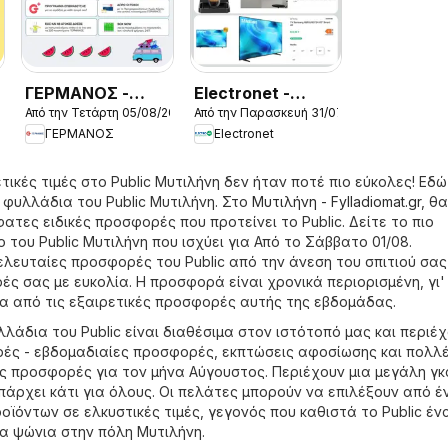
ΓΕΡΜΑΝΟΣ -
Electronet -
026
Από την Τετάρτη 05/08/2026
Από την Παρασκευή 31/07/2026
Προσφορές
Προσφορές
ΓΕΡΜΑΝΟΣ
Electronet
τικές τιμές στο Public Μυτιλήνη δεν ήταν ποτέ πιο εύκολες! Εδ
 φυλλάδια του Public Μυτιλήνη. Στο
Μυτιλήνη - Fylladiomat.gr
, θ
ατες ειδικές προσφορές που προτείνει το Public. Δείτε το πιο
του Public Μυτιλήνη που ισχύει για Από το Σάββατο 01/08.
ελευταίες προσφορές του Public από την άνεση του σπιτιού σας
ές σας με ευκολία. Η προσφορά είναι χρονικά περιορισμένη, γι'
 από τις εξαιρετικές προσφορές αυτής της εβδομάδας.
λάδια του Public είναι διαθέσιμα στον ιστότοπό μας και περιέ
ές - εβδομαδιαίες προσφορές, εκπτώσεις αφοσίωσης και πολλ
ς προσφορές για τον μήνα Αύγουστος. Περιέχουν μια μεγάλη γ
πάρχει κάτι για όλους. Οι πελάτες μπορούν να επιλέξουν από έ
ϊόντων σε ελκυστικές τιμές, γεγονός που καθιστά το Public έν
ια ψώνια στην πόλη Μυτιλήνη.