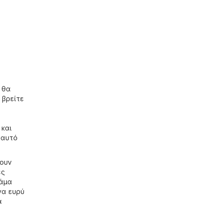
ώ θα
α βρείτε
 και
 αυτό
χουν
ές
κάμα
να ευρύ
α