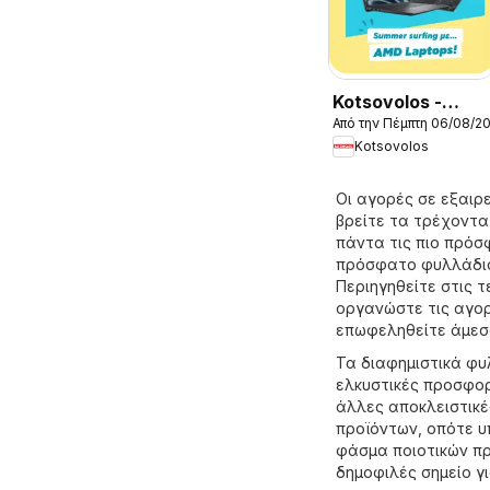
Kotsovolos -
Από την Πέμπτη 06/08/2
Προσφορές
Kotsovolos
Οι αγορές σε εξαιρε
βρείτε τα τρέχοντα
πάντα τις πιο πρόσφ
πρόσφατο φυλλάδιο 
Περιηγηθείτε στις τ
οργανώστε τις αγορ
επωφεληθείτε άμεσα
Τα διαφημιστικά φυλ
ελκυστικές προσφορ
άλλες αποκλειστικέ
προϊόντων, οπότε υ
φάσμα ποιοτικών προ
δημοφιλές σημείο γ