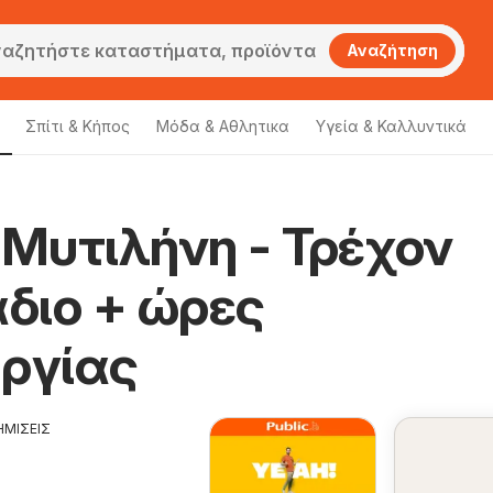
Αναζήτηση
Σπίτι & Κήπος
Μόδα & Aθλητικα
Υγεία & Καλλυντικά
 Μυτιλήνη - Τρέχον
διο + ώρες
υργίας
ΗΜΙΣΕΙΣ