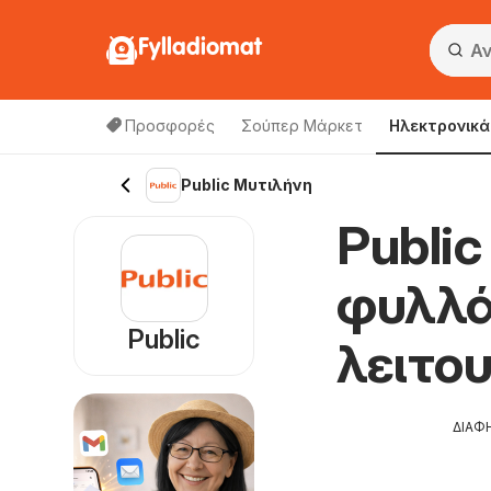
Fylladiomat
Προσφορές
Σούπερ Μάρκετ
Hλεκτρονικά
Public Μυτιλήνη
Public
φυλλά
Public
λειτο
ΔΙΑΦ