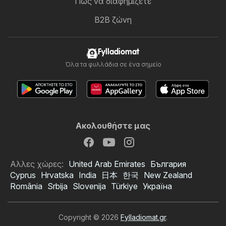
Πώς να διαφημίζετε
B2B ζώνη
Fylladiomat
Όλα τα φυλλάδια σε ένα σημείο
Ακολουθήστε μας
Αλλες χώρες:
United Arab Emirates
България
Cyprus
Hrvatska
India
日本
한국
New Zealand
România
Srbija
Slovenija
Türkiye
Україна
Copyright © 2026
Fylladiomat.gr
.