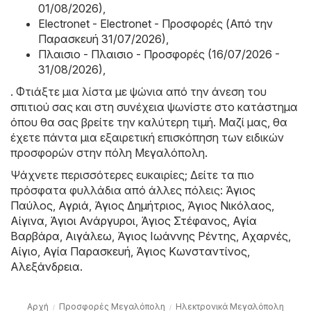
01/08/2026)
,
Electronet - Electronet - Προσφορές (Από την
Παρασκευή 31/07/2026)
,
Πλαισιο - Πλαισιο - Προσφορές (16/07/2026 -
31/08/2026)
,
. Φτιάξτε μια λίστα με ψώνια από την άνεση του
σπιτιού σας και στη συνέχεια ψωνίστε στο κατάστημα
όπου θα σας βρείτε την καλύτερη τιμή. Μαζί μας, θα
έχετε πάντα μια εξαιρετική επισκόπηση των ειδικών
προσφορών στην πόλη Μεγαλόπολη.
Ψάχνετε περισσότερες ευκαιρίες; Δείτε τα πιο
πρόσφατα φυλλάδια από άλλες πόλεις:
Άγιος
Παύλος
,
Αγριά
,
Άγιος Δημήτριος
,
Άγιος Νικόλαος
,
Αίγινα
,
Άγιοι Ανάργυροι
,
Άγιος Στέφανος
,
Αγία
Βαρβάρα
,
Αιγάλεω
,
Άγιος Ιωάννης Ρέντης
,
Αχαρνές
,
Αίγιο
,
Αγία Παρασκευή
,
Άγιος Κωνσταντίνος
,
Αλεξάνδρεια
.
Αρχή
Προσφορές Μεγαλόπολη
Hλεκτρονικά Μεγαλόπολη