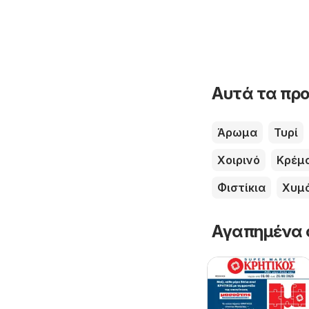
Αυτά τα προ
Άρωμα
Τυρί
Χοιρινό
Κρέμ
Φιστίκια
Χυμ
Αγαπημένα 