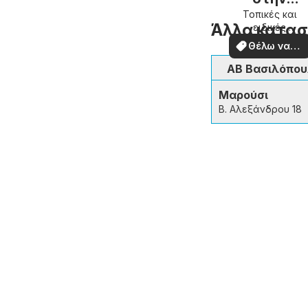
περιοχή
Τοπικές και
Άλλα κατασ
ειδικές
σας
προσφορές
Θέλω να
δω
ΑΒ Βασιλόπο
Μαρούσι
Β. Αλεξάνδρου 18