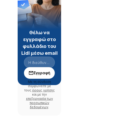
Θέλω να
εγγραφώ στο
φυλλάδιο του
Lidl μέσω email
Εγγραφή
Με τη σύνδεση
συμφωνείτε με
τους
όρους χρήσης
και με την
επεξεργασία των
προσωπικών
δεδομένων
.