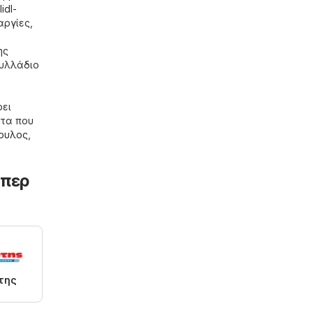
lidl-
αργίες,
ης
φυλλάδιο
ρει
ατα που
ουλος
,
ύπερ
της