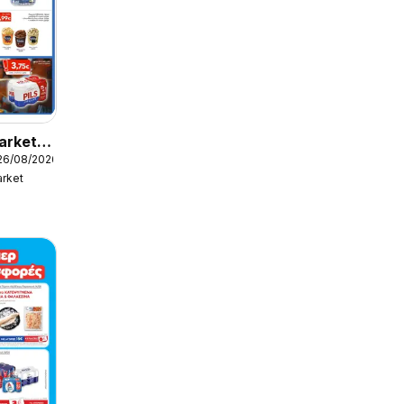
arket -
26/08/2026
ς
rket