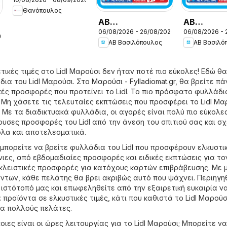
Friday
Θανόπουλος
ΑΒ
ΑΒ
06/08/2026 - 26/08/2026
06/08/2026 - 
Βασιλόπουλος -
Βασιλόπου
26
ΑΒ Βασιλόπουλος
ΑΒ Βασιλό
Προσφορές vol.3
Προσφορές
τικές τιμές στο Lidl Μαρούσι δεν ήταν ποτέ πιο εύκολες! Εδώ θα
ια του Lidl Μαρούσι. Στο
Μαρούσι - Fylladiomat.gr
, θα βρείτε πά
κές προσφορές που προτείνει το Lidl. Το πιο πρόσφατο φυλλάδιο
. Μη χάσετε τις τελευταίες εκπτώσεις που προσφέρει το Lidl Μα
. Με τα διαδικτυακά φυλλάδια, οι αγορές είναι πολύ πιο εύκολες
ουσες προσφορές του Lidl από την άνεση του σπιτιού σας και σ
ολα και αποτελεσματικά.
 μπορείτε να βρείτε φυλλάδια του Lidl που προσφέρουν ελκυστι
ιες, από εβδομαδιαίες προσφορές και ειδικές εκπτώσεις για το
λειστικές προσφορές για κατόχους καρτών επιβράβευσης. Με 
ντων, κάθε πελάτης θα βρει ακριβώς αυτό που ψάχνει. Περιηγη
ιστότοπό μας και επωφεληθείτε από την εξαιρετική ευκαιρία ν
προϊόντα σε ελκυστικές τιμές, κάτι που καθιστά το Lidl Μαρούσ
ια πολλούς πελάτες.
ιες είναι οι ώρες λειτουργίας για το Lidl Μαρούσι; Μπορείτε να