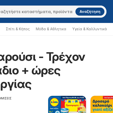
Αναζήτηση
Σπίτι & Κήπος
Μόδα & Aθλητικα
Υγεία & Καλλυντικά
αρούσι - Τρέχον
διο + ώρες
υργίας
ΗΜΙΣΕΙΣ