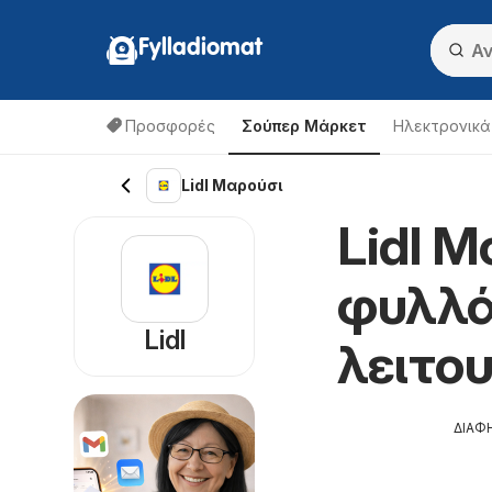
Fylladiomat
Προσφορές
Σούπερ Μάρκετ
Hλεκτρονικά
Lidl Μαρούσι
Lidl Μ
φυλλά
Lidl
λειτο
ΔΙΑΦ