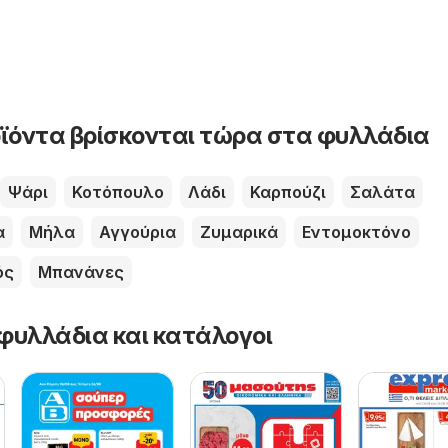
ϊόντα βρίσκονται τώρα στα φυλλάδια
Ψάρι
Κοτόπουλο
Λάδι
Καρπούζι
Σαλάτα
α
Μήλα
Αγγούρια
Ζυμαρικά
Εντομοκτόνο
ός
Μπανάνες
φυλλάδια και κατάλογοι