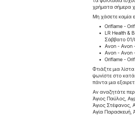
τα φυλλάδια ισχύο
χρήματα σήμερα χ
Μη χάσετε καμία ε
Oriflame - O
LR Health & 
Σάββατο 01/
Avon - Avon 
Avon - Avon 
Oriflame - O
Φτιάξτε μια λίστα
ψωνίστε στο κατάσ
πάντα μια εξαιρε
Αν αναζητάτε περι
Άγιος Παύλος
,
Αγ
Άγιος Στέφανος
,
Αγία Παρασκευή
,