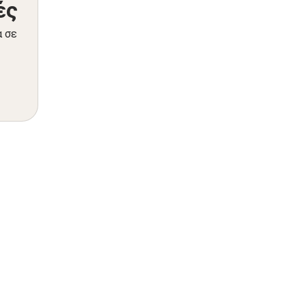
ές
α σε