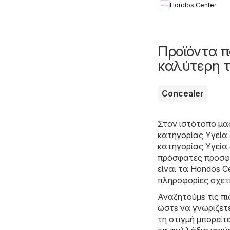
Hondos Center
Summer 2026
Προϊόντα π
καλύτερη τ
Concealer
Στον ιστότοπο μα
κατηγορίας
Υγεία
κατηγορίας Υγεία 
πρόσφατες προσφο
είναι τα
Hondos Ce
πληροφορίες σχετι
Αναζητούμε τις π
ώστε να γνωρίζετε
τη στιγμή μπορείτ