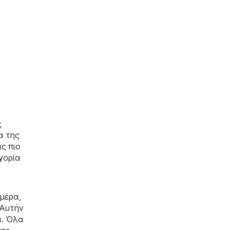
ς
α της
ς πιο
γορία
μέρα,
 Αυτήν
ά. Όλα