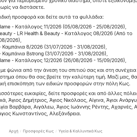
υν για περιορισμένο χρονικό διάστημα, οπότε εξοικονομή
ωρίς να διστάσετε.
ιδική προσφορά και δείτε αυτά τα φυλλάδια:
riflame - Kατάλογος 11/2026 (05/08/2026 - 25/08/2026)
,
Beauty - LR Health & Beauty - Kατάλογος 08/2026 (Από το
08/2026)
,
- Καμπάνια 8/2026 (31/07/2026 - 31/08/2026)
,
- Καμπάνια Bstrong (31/07/2026 - 31/08/2026)
,
riflame - Kατάλογος 12/2026 (26/08/2026 - 15/09/2026)
,
 με ψώνια από την άνεση του σπιτιού σας και στη συνέχεια
τημα όπου θα σας βρείτε την καλύτερη τιμή. Μαζί μας, θα
τική επισκόπηση των ειδικών προσφορών στην πόλη Κως.
σσότερες ευκαιρίες, δείτε προσφορές και από άλλες πόλει
ριά
,
Άγιος Δημήτριος
,
Άγιος Νικόλαος
,
Αίγινα
,
Άγιοι Ανάργυ
Αγία Βαρβάρα
,
Αιγάλεω
,
Άγιος Ιωάννης Ρέντης
,
Αχαρνές
,
Α
Άγιος Κωνσταντίνος
,
Αλεξάνδρεια
.
Αρχή
Προσφορές Κως
Υγεία & Καλλυντικά Κως