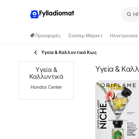
Fylladiomat
Προσφορές
Σούπερ Μάρκετ
Hλεκτρονικά
Υγεία & Καλλυντικά Κως
Υγεία & Καλλ
Υγεία &
Καλλυντικά
Hondos Center