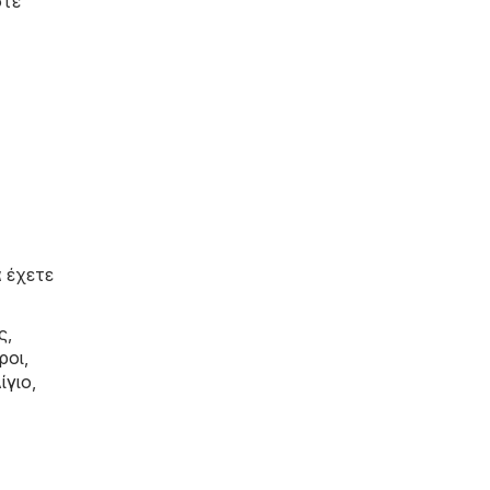
στε
 έχετε
ς,
ροι
,
ίγιο
,