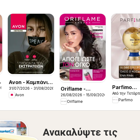
Avon - Καμπάνια
Parfimo
26
Oriflame -
31/07/2026 - 31/08/2026
Bstrong
Από την Τετάρτ
Kατάλογο
26/08/2026 - 15/09/2026
Avon
Kατάλογος
Parfimo
Oriflame
12/2026
Ανακαλύψτε τις