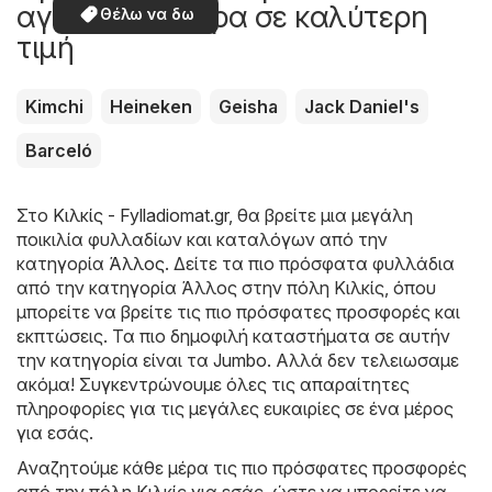
αγοράσετε τώρα σε καλύτερη
Θέλω να δω
τιμή
Kimchi
Heineken
Geisha
Jack Daniel's
Barceló
Στο
Κιλκίς - Fylladiomat.gr
, θα βρείτε μια μεγάλη
ποικιλία φυλλαδίων και καταλόγων από την
κατηγορία
Άλλος
. Δείτε τα πιο πρόσφατα φυλλάδια
από την κατηγορία Άλλος στην πόλη Κιλκίς, όπου
μπορείτε να βρείτε τις πιο πρόσφατες προσφορές και
εκπτώσεις. Τα πιο δημοφιλή καταστήματα σε αυτήν
την κατηγορία είναι τα
Jumbo
. Αλλά δεν τελειωσαμε
ακόμα! Συγκεντρώνουμε όλες τις απαραίτητες
πληροφορίες για τις μεγάλες ευκαιρίες σε ένα μέρος
για εσάς.
Αναζητούμε κάθε μέρα τις πιο πρόσφατες προσφορές
από την πόλη Κιλκίς για εσάς, ώστε να μπορείτε να