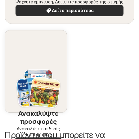
Ψάχνετε έμπνευση; Δείτε τις προσφορές της στιγμής
Δείτε περισσότερα
Ανακαλύψτε
προσφορές
Ανακαλύψτε ειδικές
Προϊόντα που μπορείτε να
προσφορές