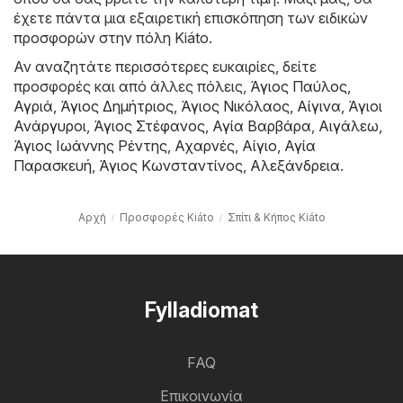
έχετε πάντα μια εξαιρετική επισκόπηση των ειδικών
προσφορών στην πόλη Kiáto.
Αν αναζητάτε περισσότερες ευκαιρίες, δείτε
προσφορές και από άλλες πόλεις,
Άγιος Παύλος
,
Αγριά
,
Άγιος Δημήτριος
,
Άγιος Νικόλαος
,
Αίγινα
,
Άγιοι
Ανάργυροι
,
Άγιος Στέφανος
,
Αγία Βαρβάρα
,
Αιγάλεω
,
Άγιος Ιωάννης Ρέντης
,
Αχαρνές
,
Αίγιο
,
Αγία
Παρασκευή
,
Άγιος Κωνσταντίνος
,
Αλεξάνδρεια
.
Αρχή
Προσφορές Kiáto
Σπίτι & Κήπος Kiáto
Fylladiomat
FAQ
Επικοινωνία