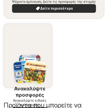
Ψάχνετε έμπνευση; Δείτε τις προσφορές της στιγμής
Δείτε περισσότερα
Ανακαλύψτε
προσφορές
Ανακαλύψτε ειδικές
Προϊόντα που μπορείτε να
προσφορές