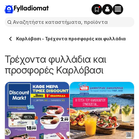
Fylladiomat
Καρλόβασι - Τρέχοντα προσφορές και φυλλάδια
Τρέχοντα φυλλάδια και
προσφορές Καρλόβασι
ς