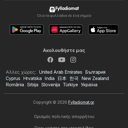
Fylladiomat
Όλα τα φυλλάδια σε ένα σημείο
Ακολουθήστε μας
Αλλες χώρες:
United Arab Emirates
България
Cyprus
Hrvatska
India
日本
한국
New Zealand
România
Srbija
Slovenija
Türkiye
Україна
Copyright © 2026
Fylladiomat.gr
.
Ορισμός πολιτικής απορρήτου
Όροι χρήσης της ιστοσελίδας