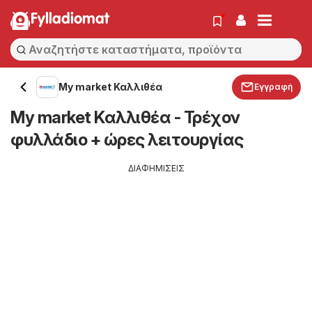
Fylladiomat
My market Καλλιθέα
Εγγραφή
My market Καλλιθέα - Τρέχον
φυλλάδιο + ώρες λειτουργίας
ΔΙΑΦΗΜΙΣΕΙΣ