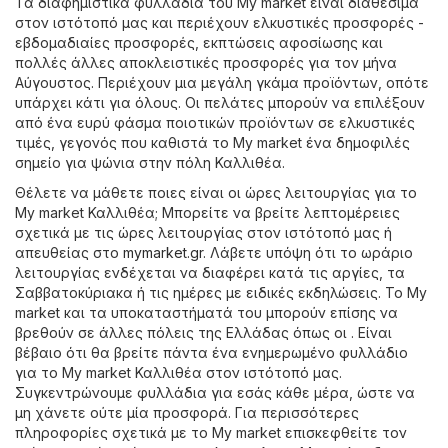
Τα διαφημιστικά φυλλάδια του My market είναι διαθέσιμα
στον ιστότοπό μας και περιέχουν ελκυστικές προσφορές -
εβδομαδιαίες προσφορές, εκπτώσεις αφοσίωσης και
πολλές άλλες αποκλειστικές προσφορές για τον μήνα
Αύγουστος. Περιέχουν μια μεγάλη γκάμα προϊόντων, οπότε
υπάρχει κάτι για όλους. Οι πελάτες μπορούν να επιλέξουν
από ένα ευρύ φάσμα ποιοτικών προϊόντων σε ελκυστικές
τιμές, γεγονός που καθιστά το My market ένα δημοφιλές
σημείο για ψώνια στην πόλη Καλλιθέα.
Θέλετε να μάθετε ποιες είναι οι ώρες λειτουργίας για το
My market Καλλιθέα; Μπορείτε να βρείτε λεπτομέρειες
σχετικά με τις ώρες λειτουργίας στον ιστότοπό μας ή
απευθείας στο
mymarket.gr
. Λάβετε υπόψη ότι το ωράριο
λειτουργίας ενδέχεται να διαφέρει κατά τις αργίες, τα
Σαββατοκύριακα ή τις ημέρες με ειδικές εκδηλώσεις. Το My
market και τα υποκαταστήματά του μπορούν επίσης να
βρεθούν σε άλλες πόλεις της Ελλάδας όπως οι . Είναι
βέβαιο ότι θα βρείτε πάντα ένα ενημερωμένο φυλλάδιο
για το My market Καλλιθέα στον ιστότοπό μας.
Συγκεντρώνουμε φυλλάδια για εσάς κάθε μέρα, ώστε να
μη χάνετε ούτε μία προσφορά. Για περισσότερες
πληροφορίες σχετικά με το My market επισκεφθείτε τον