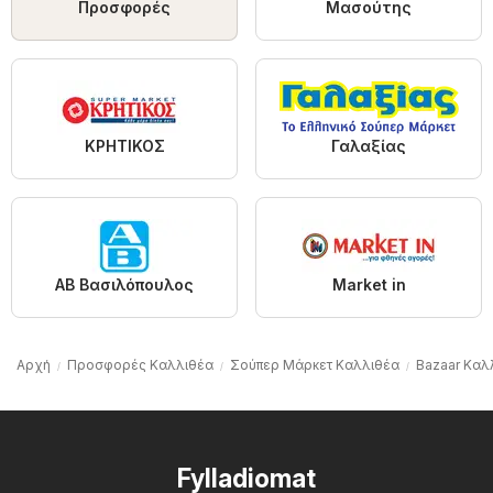
Προσφορές
Μασούτης
ΚΡΗΤΙΚΟΣ
Γαλαξίας
ΑΒ Βασιλόπουλος
Market in
Αρχή
Προσφορές Καλλιθέα
Σούπερ Μάρκετ Καλλιθέα
Bazaar Καλ
Fylladiomat