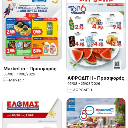
Market in - Προσφορές
05/08 - 11/08/2026
ΑΦΡΟΔΙΤΗ - Προσφορές
Market in
05/08 - 25/08/2026
ΑΦΡΟΔΙΤΗ