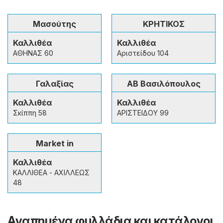
Μασούτης
ΚΡΗΤΙΚΟΣ
Καλλιθέα
Καλλιθέα
ΑΘΗΝΑΣ 60
Αριστείδου 104
Γαλαξίας
ΑΒ Βασιλόπουλος
Καλλιθέα
Καλλιθέα
Σκίππη 58
ΑΡΙΣΤΕΙΔΟΥ 99
Market in
Καλλιθέα
ΚΑΛΛΙΘΕΑ - ΑΧΙΛΛΕΩΣ
48
Αγαπημένα φυλλάδια και κατάλογοι