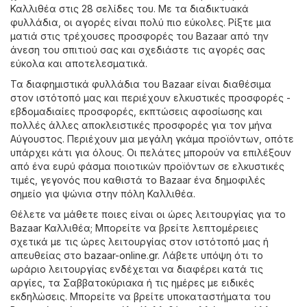
Καλλιθέα στις 28 σελίδες του. Με τα διαδικτυακά
φυλλάδια, οι αγορές είναι πολύ πιο εύκολες. Ρίξτε μια
ματιά στις τρέχουσες προσφορές του Bazaar από την
άνεση του σπιτιού σας και σχεδιάστε τις αγορές σας
εύκολα και αποτελεσματικά.
Τα διαφημιστικά φυλλάδια του Bazaar είναι διαθέσιμα
στον ιστότοπό μας και περιέχουν ελκυστικές προσφορές -
εβδομαδιαίες προσφορές, εκπτώσεις αφοσίωσης και
πολλές άλλες αποκλειστικές προσφορές για τον μήνα
Αύγουστος. Περιέχουν μια μεγάλη γκάμα προϊόντων, οπότε
υπάρχει κάτι για όλους. Οι πελάτες μπορούν να επιλέξουν
από ένα ευρύ φάσμα ποιοτικών προϊόντων σε ελκυστικές
τιμές, γεγονός που καθιστά το Bazaar ένα δημοφιλές
σημείο για ψώνια στην πόλη Καλλιθέα.
Θέλετε να μάθετε ποιες είναι οι ώρες λειτουργίας για το
Bazaar Καλλιθέα; Μπορείτε να βρείτε λεπτομέρειες
σχετικά με τις ώρες λειτουργίας στον ιστότοπό μας ή
απευθείας στο
bazaar-online.gr
. Λάβετε υπόψη ότι το
ωράριο λειτουργίας ενδέχεται να διαφέρει κατά τις
αργίες, τα Σαββατοκύριακα ή τις ημέρες με ειδικές
εκδηλώσεις. Μπορείτε να βρείτε υποκαταστήματα του