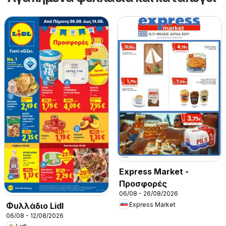
Express Market -
Προσφορές
06/08 - 26/08/2026
Express Market
Φυλλάδιο Lidl
06/08 - 12/08/2026