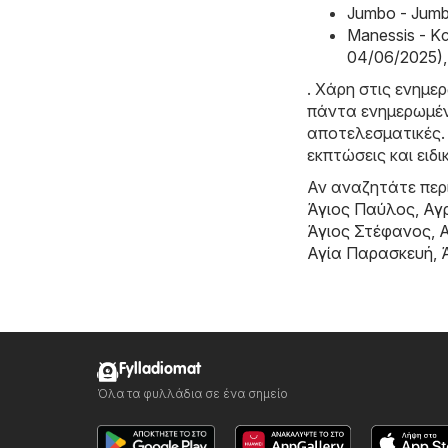
Jumbo - Jum
Manessis - 
04/06/2025)
,
. Χάρη στις ενημε
πάντα ενημερωμένο
αποτελεσματικές. 
εκπτώσεις και ειδ
Αν αναζητάτε περι
Άγιος Παύλος
,
Αγ
Άγιος Στέφανος
,
Αγία Παρασκευή
,
Fylladiomat
Όλα τα φυλλάδια σε ένα σημείο