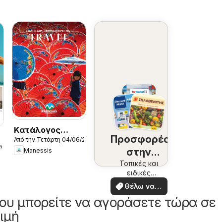
Kατάλογος
Προσφορές
Από την Τετάρτη 04/06/2025
Καλοκαιρι -
2026
στην
Manessis
Φθινοπωρο 2025
περιοχή
Τοπικές και
ειδικές
σας
προσφορές
Θέλω να
δω
ου μπορείτε να αγοράσετε τώρα σε
ιμή