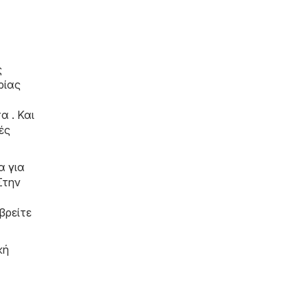
ς
ρίας
α . Και
ές
α για
Στην
βρείτε
κή