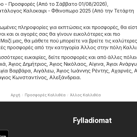
bo - Προσφορές (Από το Σάββατο 01/08/2026)
,
Kατάλογος Καλοκαιρι - Φθινοπωρο 2025 (Από την Τετάρτη
ρωμένες πληροφορίες για εκπτώσεις και προσφορές, θα είσ
ι και οι αγορές σας θα γίνουν ευκολότερες και πιο
Μαζί μας, θα μάθετε πού μπορείτε να βρείτε τις καλύτερε
ικές προσφορές από την κατηγορία Άλλος στην πόλη Καλλι
σσότερες ευκαιρίες, δείτε προσφορές και από άλλες πόλει
ριά
,
Άγιος Δημήτριος
,
Άγιος Νικόλαος
,
Αίγινα
,
Άγιοι Ανάργυ
Αγία Βαρβάρα
,
Αιγάλεω
,
Άγιος Ιωάννης Ρέντης
,
Αχαρνές
,
Α
Άγιος Κωνσταντίνος
,
Αλεξάνδρεια
.
Αρχή
Προσφορές Καλλιθέα
Άλλος Καλλιθέα
Fylladiomat