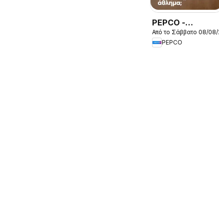
PEPCO -
Από το Σάββατο 08/08
Προσφορές
PEPCO