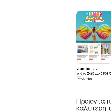
Jumbo -
Από το Σάββατο 01/08/
Προσφορές
Jumbo
Προϊόντα π
καλύτερη τ