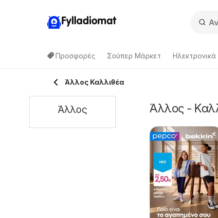
Fylladiomat
Προσφορές
Σούπερ Μάρκετ
Hλεκτρονικά
Άλλος Καλλιθέα
Άλλος - Καλ
Άλλος