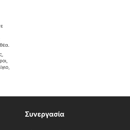
τε
ς
θέα.
ς,
ροι
,
ίγιο
,
Συνεργασία