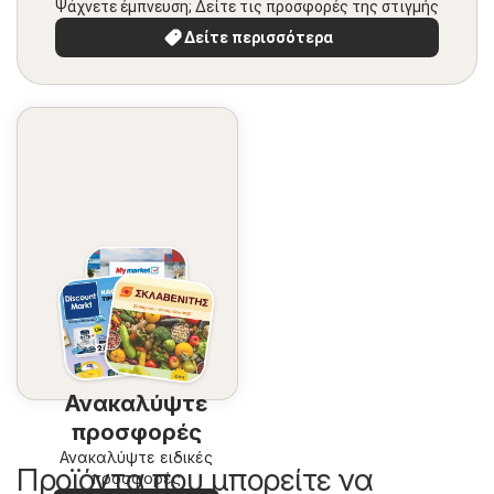
Ψάχνετε έμπνευση; Δείτε τις προσφορές της στιγμής
Δείτε περισσότερα
Ανακαλύψτε
προσφορές
Ανακαλύψτε ειδικές
Προϊόντα που μπορείτε να
προσφορές