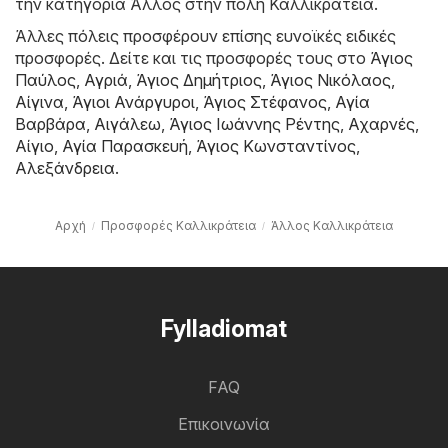
την κατηγορία Άλλος στην πόλη Καλλικράτεια.
Άλλες πόλεις προσφέρουν επίσης ευνοϊκές ειδικές
προσφορές. Δείτε και τις προσφορές τους στο
Άγιος
Παύλος
,
Αγριά
,
Άγιος Δημήτριος
,
Άγιος Νικόλαος
,
Αίγινα
,
Άγιοι Ανάργυροι
,
Άγιος Στέφανος
,
Αγία
Βαρβάρα
,
Αιγάλεω
,
Άγιος Ιωάννης Ρέντης
,
Αχαρνές
,
Αίγιο
,
Αγία Παρασκευή
,
Άγιος Κωνσταντίνος
,
Αλεξάνδρεια
.
Αρχή
Προσφορές Καλλικράτεια
Άλλος Καλλικράτεια
Fylladiomat
FAQ
Επικοινωνία