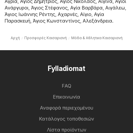
Αγριά
,
Άγιος Δημήτριος
,
Άγιος Νικόλαος
,
Αίγινα
,
Άγιοι
Ανάργυροι
,
Άγιος Στέφανος
,
Αγία Βαρβάρα
,
Αιγάλεω
,
Άγιος Ιωάννης Ρέντης
,
Αχαρνές
,
Αίγιο
,
Αγία
Παρασκευή
,
Άγιος Κωνσταντίνος
,
Αλεξάνδρεια
.
Αρχή
Προσφορές Καισαριανή
Μόδα & Aθλητικα Καισαριανή
Fylladiomat
FAQ
Επικοινωνία
Αναφορά περιεχομένου
Κατάλογος τοποθεσιών
Λίστα προϊόντων