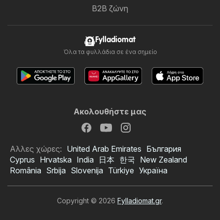
B2B ζώνη
Fylladiomat
Όλα τα φυλλάδια σε ένα σημείο
Ακολουθήστε μας
Αλλες χώρες:
United Arab Emirates
България
Cyprus
Hrvatska
India
日本
한국
New Zealand
România
Srbija
Slovenija
Türkiye
Україна
Copyright © 2026
Fylladiomat.gr
.