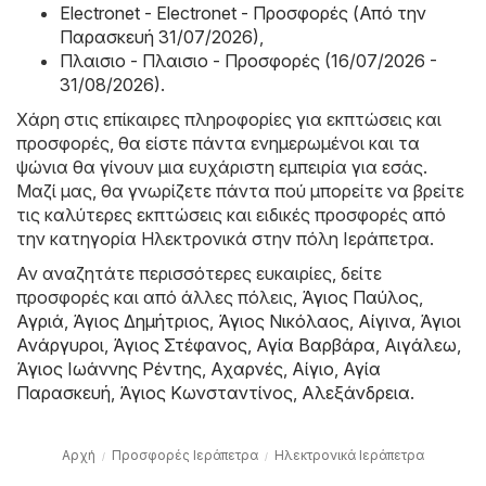
Electronet - Electronet - Προσφορές (Από την
Παρασκευή 31/07/2026)
,
Πλαισιο - Πλαισιο - Προσφορές (16/07/2026 -
31/08/2026)
.
Χάρη στις επίκαιρες πληροφορίες για εκπτώσεις και
προσφορές, θα είστε πάντα ενημερωμένοι και τα
ψώνια θα γίνουν μια ευχάριστη εμπειρία για εσάς.
Μαζί μας, θα γνωρίζετε πάντα πού μπορείτε να βρείτε
τις καλύτερες εκπτώσεις και ειδικές προσφορές από
την κατηγορία Hλεκτρονικά στην πόλη Ιεράπετρα.
Αν αναζητάτε περισσότερες ευκαιρίες, δείτε
προσφορές και από άλλες πόλεις,
Άγιος Παύλος
,
Αγριά
,
Άγιος Δημήτριος
,
Άγιος Νικόλαος
,
Αίγινα
,
Άγιοι
Ανάργυροι
,
Άγιος Στέφανος
,
Αγία Βαρβάρα
,
Αιγάλεω
,
Άγιος Ιωάννης Ρέντης
,
Αχαρνές
,
Αίγιο
,
Αγία
Παρασκευή
,
Άγιος Κωνσταντίνος
,
Αλεξάνδρεια
.
Αρχή
Προσφορές Ιεράπετρα
Hλεκτρονικά Ιεράπετρα