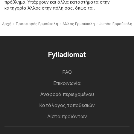
πρόβλημα. Υπάρχουν και άλλα καταστήματα στην
κατηγορία
Άλλος
στην πόλη σας, όπως τα .
Αρχή
Προσφορές Ερμούπολη
Άλλος Ερμούπολη
Jumbo Ερμούπολη
Fylladiomat
FAQ
Επικοινωνία
Αναφορά περιεχομένου
Κατάλογος τοποθεσιών
Λίστα προϊόντων