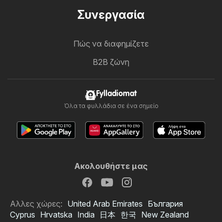
Συνεργασία
Πώς να διαφημίζετε
B2B ζώνη
Fylladiomat
Όλα τα φυλλάδια σε ένα σημείο
Ακολουθήστε μας
Αλλες χώρες:
United Arab Emirates
България
Cyprus
Hrvatska
India
日本
한국
New Zealand