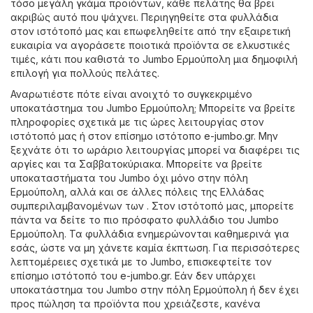
τόσο μεγάλη γκάμα προϊόντων, κάθε πελάτης θα βρει
ακριβώς αυτό που ψάχνει. Περιηγηθείτε στα φυλλάδια
στον ιστότοπό μας και επωφεληθείτε από την εξαιρετική
ευκαιρία να αγοράσετε ποιοτικά προϊόντα σε ελκυστικές
τιμές, κάτι που καθιστά το Jumbo Ερμούπολη μια δημοφιλή
επιλογή για πολλούς πελάτες.
Αναρωτιέστε πότε είναι ανοιχτό το συγκεκριμένο
υποκατάστημα του Jumbo Ερμούπολη; Μπορείτε να βρείτε
πληροφορίες σχετικά με τις ώρες λειτουργίας στον
ιστότοπό μας ή στον επίσημο ιστότοπο
e-jumbo.gr
. Μην
ξεχνάτε ότι το ωράριο λειτουργίας μπορεί να διαφέρει τις
αργίες και τα Σαββατοκύριακα. Μπορείτε να βρείτε
υποκαταστήματα του Jumbo όχι μόνο στην πόλη
Ερμούπολη, αλλά και σε άλλες πόλεις της Ελλάδας
συμπεριλαμβανομένων των . Στον ιστότοπό μας, μπορείτε
πάντα να δείτε το πιο πρόσφατο φυλλάδιο του Jumbo
Ερμούπολη. Τα φυλλάδια ενημερώνονται καθημερινά για
εσάς, ώστε να μη χάνετε καμία έκπτωση. Για περισσότερες
λεπτομέρειες σχετικά με το Jumbo, επισκεφτείτε τον
επίσημο ιστότοπό του
e-jumbo.gr
. Εάν δεν υπάρχει
υποκατάστημα του Jumbo στην πόλη Ερμούπολη ή δεν έχει
προς πώληση τα προϊόντα που χρειάζεστε, κανένα