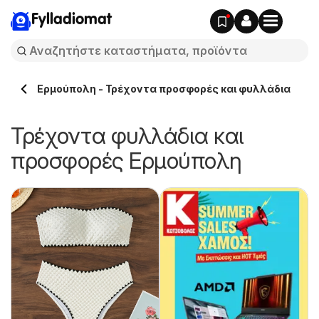
Fylladiomat
Ερμούπολη - Τρέχοντα προσφορές και φυλλάδια
Τρέχοντα φυλλάδια και
προσφορές Ερμούπολη
y