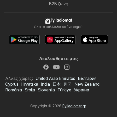
B2B ζώνη
Fylladiomat
Όλα τα φυλλάδια σε ένα σημείο
Ακολουθήστε μας
Αλλες χώρες:
United Arab Emirates
България
Cyprus
Hrvatska
India
日本
한국
New Zealand
România
Srbija
Slovenija
Türkiye
Україна
Copyright © 2026
Fylladiomat.gr
.