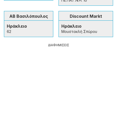
ΠΕ.ΠΑ.Γ.Ν.Η. 1o
ΑΒ Βασιλόπουλος
Discount Markt
Ηράκλειο
Ηράκλειο
62
Μουστακλή Σπύρου
ΔΙΑΦΗΜΙΣΕΙΣ