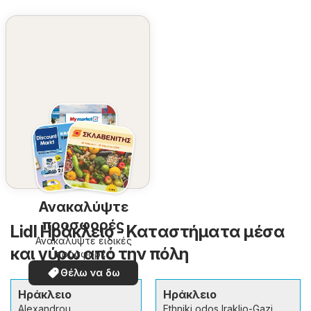
Ανακαλύψτε
προσφορές
Lidl Ηράκλειο - Καταστήματα μέσα
Ανακαλύψτε ειδικές
και γύρω από την πόλη
προσφορές
Θέλω να δω
Ηράκλειο
Ηράκλειο
Alexandrou
Ethniki odos Iraklio-Gazi