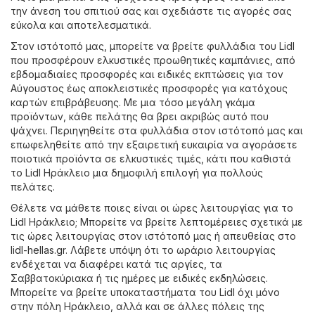
την άνεση του σπιτιού σας και σχεδιάστε τις αγορές σας
εύκολα και αποτελεσματικά.
Στον ιστότοπό μας, μπορείτε να βρείτε φυλλάδια του Lidl
που προσφέρουν ελκυστικές προωθητικές καμπάνιες, από
εβδομαδιαίες προσφορές και ειδικές εκπτώσεις για τον
Αύγουστος έως αποκλειστικές προσφορές για κατόχους
καρτών επιβράβευσης. Με μια τόσο μεγάλη γκάμα
προϊόντων, κάθε πελάτης θα βρει ακριβώς αυτό που
ψάχνει. Περιηγηθείτε στα φυλλάδια στον ιστότοπό μας και
επωφεληθείτε από την εξαιρετική ευκαιρία να αγοράσετε
ποιοτικά προϊόντα σε ελκυστικές τιμές, κάτι που καθιστά
το Lidl Ηράκλειο μια δημοφιλή επιλογή για πολλούς
πελάτες.
Θέλετε να μάθετε ποιες είναι οι ώρες λειτουργίας για το
Lidl Ηράκλειο; Μπορείτε να βρείτε λεπτομέρειες σχετικά με
τις ώρες λειτουργίας στον ιστότοπό μας ή απευθείας στο
lidl-hellas.gr
. Λάβετε υπόψη ότι το ωράριο λειτουργίας
ενδέχεται να διαφέρει κατά τις αργίες, τα
Σαββατοκύριακα ή τις ημέρες με ειδικές εκδηλώσεις.
Μπορείτε να βρείτε υποκαταστήματα του Lidl όχι μόνο
στην πόλη Ηράκλειο, αλλά και σε άλλες πόλεις της