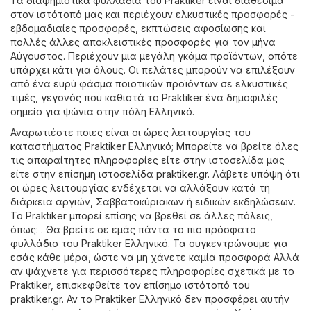
Τα διαφημιστικά φυλλάδια του Praktiker είναι διαθέσιμα
στον ιστότοπό μας και περιέχουν ελκυστικές προσφορές -
εβδομαδιαίες προσφορές, εκπτώσεις αφοσίωσης και
πολλές άλλες αποκλειστικές προσφορές για τον μήνα
Αύγουστος. Περιέχουν μια μεγάλη γκάμα προϊόντων, οπότε
υπάρχει κάτι για όλους. Οι πελάτες μπορούν να επιλέξουν
από ένα ευρύ φάσμα ποιοτικών προϊόντων σε ελκυστικές
τιμές, γεγονός που καθιστά το Praktiker ένα δημοφιλές
σημείο για ψώνια στην πόλη Ελληνικό.
Αναρωτιέστε ποιες είναι οι ώρες λειτουργίας του
καταστήματος Praktiker Ελληνικό; Μπορείτε να βρείτε όλες
τις απαραίτητες πληροφορίες είτε στην ιστοσελίδα μας
είτε στην επίσημη ιστοσελίδα
praktiker.gr
. Λάβετε υπόψη ότι
οι ώρες λειτουργίας ενδέχεται να αλλάξουν κατά τη
διάρκεια αργιών, Σαββατοκύριακων ή ειδικών εκδηλώσεων.
Το Praktiker μπορεί επίσης να βρεθεί σε άλλες πόλεις,
όπως: . Θα βρείτε σε εμάς πάντα το πιο πρόσφατο
φυλλάδιο του Praktiker Ελληνικό. Τα συγκεντρώνουμε για
εσάς κάθε μέρα, ώστε να μη χάνετε καμία προσφορά Αλλά
αν ψάχνετε για περισσότερες πληροφορίες σχετικά με το
Praktiker, επισκεφθείτε τον επίσημο ιστότοπό του
praktiker.gr
. Αν το Praktiker Ελληνικό δεν προσφέρει αυτήν