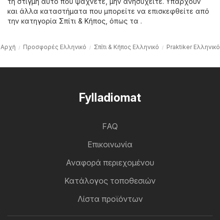
τη στιγμή αυτό που ψάχνετε, μην ανησυχείτε. Υπάρχουν
και άλλα καταστήματα που μπορείτε να επισκεφθείτε από
την κατηγορία
Σπίτι & Κήπος
, όπως τα .
Αρχή
Προσφορές Ελληνικό
Σπίτι & Κήπος Ελληνικό
Praktiker Ελληνικό
Fylladiomat
FAQ
Επικοινωνία
Αναφορά περιεχομένου
Κατάλογος τοποθεσιών
Λίστα προϊόντων