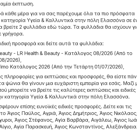
καμία έκπτωση.
ά κάθε μέρα για να σας παρέχουμε όλα τα πιο πρόσφατα
 κατηγορία Υγεία & Καλλυντικά στην πόλη Ελασσόνα σε έ
α βρείτε 2 φυλλάδια εδώ τώρα. Τα φυλλάδια θα ισχύουν γι
 γρήγορα.
ιδική προσφορά και δείτε αυτά τα φυλλάδια:
Beauty - LR Health & Beauty - Kατάλογος 08/2026 (Από το
08/2026)
,
rfimo Kατάλογος 2026 (Από την Τετάρτη 01/07/2026)
,
ες πληροφορίες για εκπτώσεις και προσφορές, θα είστε πά
τα ψώνια θα γίνουν μια ευχάριστη εμπειρία για εσάς. Μαζί 
ού μπορείτε να βρείτε τις καλύτερες εκπτώσεις και ειδικές
ν κατηγορία Υγεία & Καλλυντικά στην πόλη Ελασσόνα.
φέρουν επίσης ευνοϊκές ειδικές προσφορές. Δείτε και τις
στο
Άγιος Παύλος
,
Αγριά
,
Άγιος Δημήτριος
,
Άγιος Νικόλαος
γυροι
,
Άγιος Στέφανος
,
Αγία Βαρβάρα
,
Αιγάλεω
,
Άγιος Ιω
Αίγιο
,
Αγία Παρασκευή
,
Άγιος Κωνσταντίνος
,
Αλεξάνδρεια