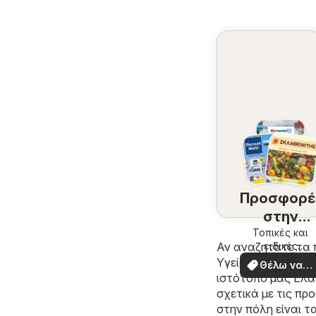
Προσφορέ
στην
περιοχή
Τοπικές και
ειδικές
Αν αναζητάτε τα 
σας
προσφορές
Υγεία & Καλλυντι
Θέλω να
ιστότοπό μας
Ελασ
δω
σχετικά με τις π
στην πόλη είναι τ