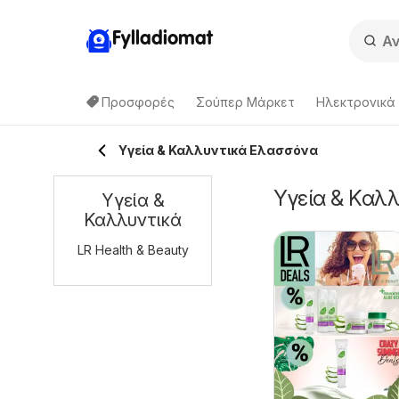
Fylladiomat
Προσφορές
Σούπερ Μάρκετ
Hλεκτρονικά
Υγεία & Καλλυντικά Ελασσόνα
Υγεία & Καλ
Υγεία &
Καλλυντικά
LR Health & Beauty