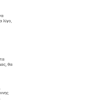
να
α λίγο,
ντα
μας, θα
,
άννης
.