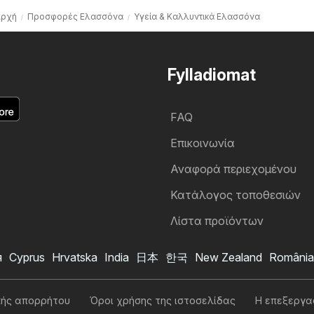
Αρχή
Προσφορές Ελασσόνα
Υγεία & Καλλυντικά Ελασσόνα
Fylladiomat
FAQ
Επικοινωνία
Αναφορά περιεχομένου
Κατάλογος τοποθεσιών
Λίστα προϊόντων
я
Cyprus
Hrvatska
India
日本
한국
New Zealand
România
κής απορρήτου
Όροι χρήσης της ιστοσελίδας
Η επεξεργα