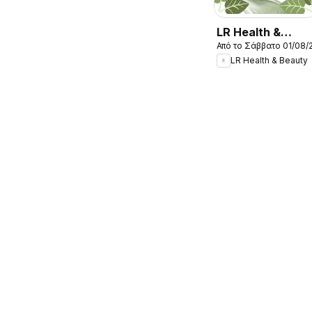
LR Health &
Από το Σάββατο 01/08/
Beauty -
LR Health & Beauty
Kατάλογος
08/2026