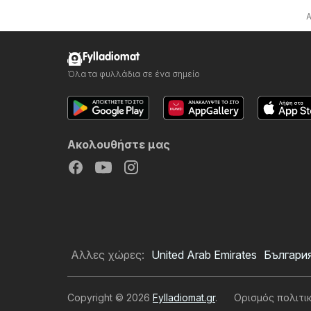
Fylladiomat
Όλα τα φυλλάδια σε ένα σημείο
Ακολουθήστε μας
Αλλες χώρες:
United Arab Emirates
Българи
Copyright © 2026
Fylladiomat.gr
.
Ορισμός πολιτι