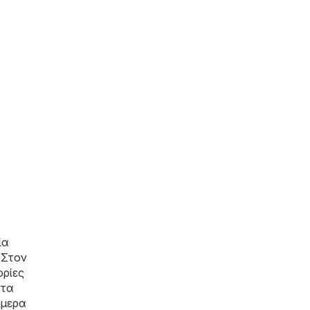
ία
 Στον
ορίες
ατα
ήμερα