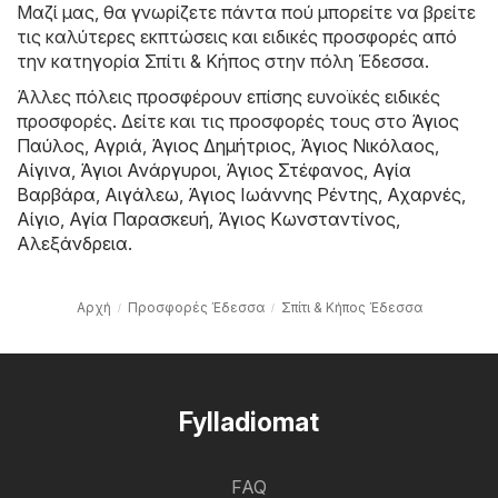
Μαζί μας, θα γνωρίζετε πάντα πού μπορείτε να βρείτε
τις καλύτερες εκπτώσεις και ειδικές προσφορές από
την κατηγορία Σπίτι & Κήπος στην πόλη Έδεσσα.
Άλλες πόλεις προσφέρουν επίσης ευνοϊκές ειδικές
προσφορές. Δείτε και τις προσφορές τους στο
Άγιος
Παύλος
,
Αγριά
,
Άγιος Δημήτριος
,
Άγιος Νικόλαος
,
Αίγινα
,
Άγιοι Ανάργυροι
,
Άγιος Στέφανος
,
Αγία
Βαρβάρα
,
Αιγάλεω
,
Άγιος Ιωάννης Ρέντης
,
Αχαρνές
,
Αίγιο
,
Αγία Παρασκευή
,
Άγιος Κωνσταντίνος
,
Αλεξάνδρεια
.
Αρχή
Προσφορές Έδεσσα
Σπίτι & Κήπος Έδεσσα
Fylladiomat
FAQ