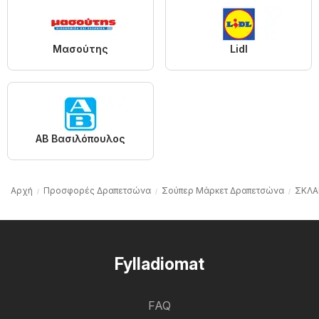
Μασούτης
Lidl
ΑΒ Βασιλόπουλος
Αρχή
Προσφορές Δραπετσώνα
Σούπερ Μάρκετ Δραπετσώνα
ΣΚΛΑ
Fylladiomat
FAQ