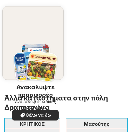
Ανακαλύψτε
προσφορές
Άλλα καταστήματα στην πόλη
Ανακαλύψτε ειδικές
Δραπετσώνα
προσφορές
Θέλω να δω
ΚΡΗΤΙΚΟΣ
Μασούτης