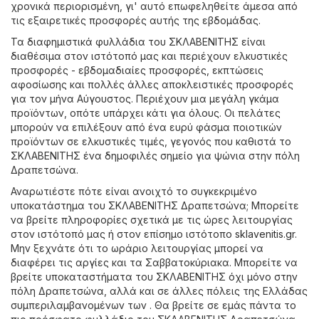
χρονικά περιορισμένη, γι' αυτό επωφεληθείτε άμεσα από
τις εξαιρετικές προσφορές αυτής της εβδομάδας.
Τα διαφημιστικά φυλλάδια του ΣΚΛΑΒΕΝΙΤΗΣ είναι
διαθέσιμα στον ιστότοπό μας και περιέχουν ελκυστικές
προσφορές - εβδομαδιαίες προσφορές, εκπτώσεις
αφοσίωσης και πολλές άλλες αποκλειστικές προσφορές
για τον μήνα Αύγουστος. Περιέχουν μια μεγάλη γκάμα
προϊόντων, οπότε υπάρχει κάτι για όλους. Οι πελάτες
μπορούν να επιλέξουν από ένα ευρύ φάσμα ποιοτικών
προϊόντων σε ελκυστικές τιμές, γεγονός που καθιστά το
ΣΚΛΑΒΕΝΙΤΗΣ ένα δημοφιλές σημείο για ψώνια στην πόλη
Δραπετσώνα.
Αναρωτιέστε πότε είναι ανοιχτό το συγκεκριμένο
υποκατάστημα του ΣΚΛΑΒΕΝΙΤΗΣ Δραπετσώνα; Μπορείτε
να βρείτε πληροφορίες σχετικά με τις ώρες λειτουργίας
στον ιστότοπό μας ή στον επίσημο ιστότοπο
sklavenitis.gr
.
Μην ξεχνάτε ότι το ωράριο λειτουργίας μπορεί να
διαφέρει τις αργίες και τα Σαββατοκύριακα. Μπορείτε να
βρείτε υποκαταστήματα του ΣΚΛΑΒΕΝΙΤΗΣ όχι μόνο στην
πόλη Δραπετσώνα, αλλά και σε άλλες πόλεις της Ελλάδας
συμπεριλαμβανομένων των . Θα βρείτε σε εμάς πάντα το