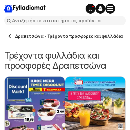
Fylladiomat
Δραπετσώνα - Τρέχοντα προσφορές και φυλλάδια
Τρέχοντα φυλλάδια και
προσφορές Δραπετσώνα
ς