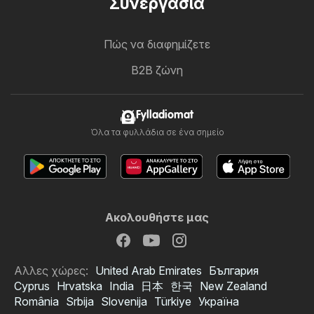
Συνεργασία
Πώς να διαφημίζετε
B2B ζώνη
Fylladiomat
Όλα τα φυλλάδια σε ένα σημείο
Ακολουθήστε μας
Αλλες χώρες:
United Arab Emirates
България
Cyprus
Hrvatska
India
日本
한국
New Zealand
România
Srbija
Slovenija
Türkiye
Україна