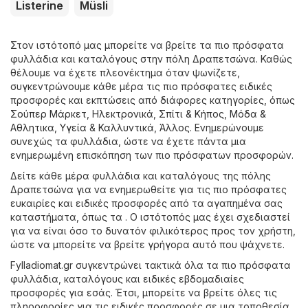
Listerine
Müsli
Στον ιστότοπό μας μπορείτε να βρείτε τα πιο πρόσφατα
φυλλάδια και καταλόγους στην πόλη Δραπετσώνα. Καθώς
θέλουμε να έχετε πλεονέκτημα όταν ψωνίζετε,
συγκεντρώνουμε κάθε μέρα τις πιο πρόσφατες ειδικές
προσφορές και εκπτώσεις από διάφορες κατηγορίες, όπως
Σούπερ Μάρκετ
,
Hλεκτρονικά
,
Σπίτι & Κήπος
,
Μόδα &
Aθλητικα
,
Υγεία & Καλλυντικά
,
Άλλος
. Ενημερώνουμε
συνεχώς τα φυλλάδια, ώστε να έχετε πάντα μια
ενημερωμένη επισκόπηση των πιο πρόσφατων προσφορών.
Δείτε κάθε μέρα φυλλάδια και καταλόγους της πόλης
Δραπετσώνα για να ενημερωθείτε για τις πιο πρόσφατες
ευκαιρίες και ειδικές προσφορές από τα αγαπημένα σας
καταστήματα, όπως τα . Ο ιστότοπός μας έχει σχεδιαστεί
για να είναι όσο το δυνατόν φιλικότερος προς τον χρήστη,
ώστε να μπορείτε να βρείτε γρήγορα αυτό που ψάχνετε.
Fylladiomat.gr συγκεντρώνει τακτικά όλα τα πιο πρόσφατα
φυλλάδια, καταλόγους και ειδικές εβδομαδιαίες
προσφορές για εσάς. Έτσι, μπορείτε να βρείτε όλες τις
πληροφορίες για τις ειδικές προσφορές σε μια τοποθεσία.