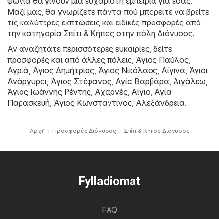
ψώνια θα γίνουν μια ευχάριστη εμπειρία για εσάς.
Μαζί μας, θα γνωρίζετε πάντα πού μπορείτε να βρείτε
τις καλύτερες εκπτώσεις και ειδικές προσφορές από
την κατηγορία Σπίτι & Κήπος στην πόλη Διόνυσος.
Αν αναζητάτε περισσότερες ευκαιρίες, δείτε
προσφορές και από άλλες πόλεις,
Άγιος Παύλος
,
Αγριά
,
Άγιος Δημήτριος
,
Άγιος Νικόλαος
,
Αίγινα
,
Άγιοι
Ανάργυροι
,
Άγιος Στέφανος
,
Αγία Βαρβάρα
,
Αιγάλεω
,
Άγιος Ιωάννης Ρέντης
,
Αχαρνές
,
Αίγιο
,
Αγία
Παρασκευή
,
Άγιος Κωνσταντίνος
,
Αλεξάνδρεια
.
Αρχή
Προσφορές Διόνυσος
Σπίτι & Κήπος Διόνυσος
Fylladiomat
FAQ