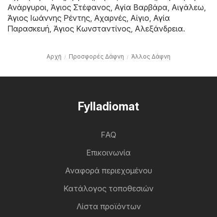
Ανάργυροι
,
Άγιος Στέφανος
,
Αγία Βαρβάρα
,
Αιγάλεω
,
Άγιος Ιωάννης Ρέντης
,
Αχαρνές
,
Αίγιο
,
Αγία
Παρασκευή
,
Άγιος Κωνσταντίνος
,
Αλεξάνδρεια
.
Αρχή
Προσφορές Δάφνη
Άλλος Δάφνη
Fylladiomat
FAQ
Επικοινωνία
Αναφορά περιεχομένου
Κατάλογος τοποθεσιών
Λίστα προϊόντων