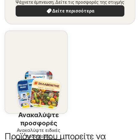
Ψάχνετε έμπνευση; Δείτε τις προσφορές της στιγμής
Δείτε περισσότερα
Ανακαλύψτε
προσφορές
Ανακαλύψτε ειδικές
Προϊόντα που μπορείτε να
προσφορές