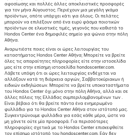
αφοσίωσης και πολλές άλλες αποκλειστικές προσφορές
για τον μήνα Αύγουστος. Περιέχουν μια μεγάλη γκάμα
προϊόντων, οπότε υπάρχει κάτι για όλους. Οι πελάτες
μπορούν να επιλέξουν από ένα ευρύ φάσμα ποιοτικών
προϊόντων σε ελκυστικές τιμές, γεγονός που καθιστά το
Hondos Center ένα δημοφιλές σημείο για ψώνια στην πόλη
Αθήνα.
Αναρωτιέστε ποιες είναι οι ώρες λειτουργίας του
καταστήματος Hondos Center Αθήνα; Μπορείτε να βρείτε
όλες τις απαραίτητες πληροφορίες είτε στην ιστοσελίδα
μας είτε στην επίσημη ιστοσελίδα
hondoscenter.com
.
Λάβετε υπόψη ότι οι ώρες λειτουργίας ενδέχεται να
αλλάξουν κατά τη διάρκεια αργιών, Σαββατοκύριακων ή
ειδικών εκδηλώσεων. Μπορείτε να βρείτε υποκαταστήματα
του Hondos Center όχι μόνο στην πόλη Αθήνα, αλλά και σε
άλλες πόλεις της Ελλάδας συμπεριλαμβανομένων των .
Είναι βέβαιο ότι θα βρείτε πάντα ένα ενημερωμένο
φυλλάδιο για το Hondos Center Αθήνα στον ιστότοπό μας.
Συγκεντρώνουμε φυλλάδια για εσάς κάθε μέρα, ώστε να
μη χάνετε ούτε μία προσφορά. Για περισσότερες
πληροφορίες σχετικά με το Hondos Center επισκεφθείτε
τον επίσημο ιστότοπό του
hondoscenter.com
. Εάν δεν