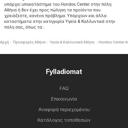
υπάρχει υποκατάστημα του Hondos Center στην πόλη
Αθήνα ή δεν έχει προς πώληση τα προϊόντα που
χρειάζεστε, κανένα πρόβλημα. Υπάρχουν και άλλα
καταστήματα στην κατηγορία
Υγεία & Καλλυντικά
στην
πόλη σας, όπως τα .
Αρχή
Προσφορές Αθήνα
Υγεία & Καλλυντικά Αθήνα
Hondos Center 
Fylladiomat
FAQ
Επικοινωνία
Αναφορά περιεχομένου
Κατάλογος τοποθεσιών