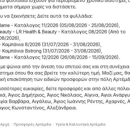
α φυλλάδια ισχύουν για περιορισμένο χρονικό διάστημα, 
ήματα σήμερα χωρίς να διστάσετε.
υ να ξεκινήσετε; Δείτε αυτά τα φυλλάδια:
riflame - Kατάλογος 11/2026 (05/08/2026 - 25/08/2026)
,
Beauty - LR Health & Beauty - Kατάλογος 08/2026 (Από το
08/2026)
,
- Καμπάνια 8/2026 (31/07/2026 - 31/08/2026)
,
- Καμπάνια Bstrong (31/07/2026 - 31/08/2026)
,
riflame - Kατάλογος 12/2026 (26/08/2026 - 15/09/2026)
.
 με ψώνια από την άνεση του σπιτιού σας και στη συνέχεια
τημα όπου θα σας βρείτε την καλύτερη τιμή. Μαζί μας, θα
ική επισκόπηση των ειδικών προσφορών στην πόλη Αρτέμιδ
σσότερες ευκαιρίες, δείτε προσφορές και από άλλες πόλει
ριά
,
Άγιος Δημήτριος
,
Άγιος Νικόλαος
,
Αίγινα
,
Άγιοι Ανάργυ
Αγία Βαρβάρα
,
Αιγάλεω
,
Άγιος Ιωάννης Ρέντης
,
Αχαρνές
,
Α
Άγιος Κωνσταντίνος
,
Αλεξάνδρεια
.
Αρχή
Προσφορές Αρτέμιδα
Υγεία & Καλλυντικά Αρτέμιδα