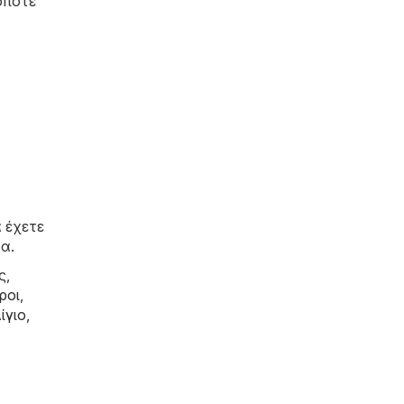
οπότε
 έχετε
α.
ς,
ροι
,
ίγιο
,