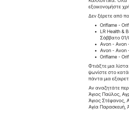
Καλλυντικά. Όλα τ
εξοικονομήστε χρ
Δεν ξέρετε από πο
Oriflame - O
LR Health & 
Σάββατο 01/
Avon - Avon 
Avon - Avon 
Oriflame - O
Φτιάξτε μια λίστα
ψωνίστε στο κατάσ
πάντα μια εξαιρετ
Αν αναζητάτε περι
Άγιος Παύλος
,
Αγ
Άγιος Στέφανος
,
Αγία Παρασκευή
,